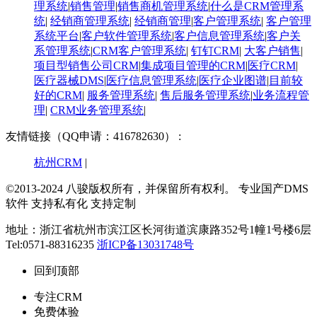
理系统
|
销售管理
|
销售商机管理系统
|
什么是CRM管理系
统
|
经销商管理系统
|
经销商管理
|
客户管理系统
|
客户管理
系统平台
|
客户软件管理系统
|
客户信息管理系统
|
客户关
系管理系统
|
CRM客户管理系统
|
钉钉CRM
|
大客户销售
|
项目型销售公司CRM
|
集成项目管理的CRM
|
医疗CRM
|
医疗器械DMS
|
医疗信息管理系统
|
医疗企业图谱
|
​目前较
好的CRM
|
服务管理系统
|
售后服务管理系统
|
业务流程管
理
|
CRM业务管理系统
|
友情链接（QQ申请：416782630） :
杭州CRM
|
©2013-2024 八骏版权所有，并保留所有权利。
专业国产DMS
软件 支持私有化 支持定制
地址：浙江省杭州市滨江区长河街道滨康路352号1幢1号楼6层
Tel:0571-88316235
浙ICP备13031748号
回到顶部
专注CRM
免费体验