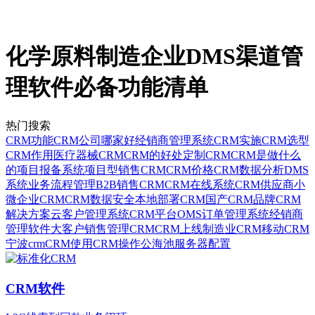
化学原料制造企业DMS渠道管
理软件必备功能清单
热门搜索
CRM功能
CRM公司哪家好
经销商管理系统
CRM实施
CRM选型
CRM作用
医疗器械CRM
CRM的好处
定制CRM
CRM是做什么
的
项目报备系统
项目型销售CRM
CRM价格
CRM数据分析
DMS
系统
业务流程管理
B2B销售CRM
CRM在线系统
CRM供应商
小
微企业CRM
CRM数据安全
本地部署CRM
国产CRM品牌
CRM
解决方案
云客户管理系统
CRM平台
OMS订单管理系统
经销商
管理软件
大客户销售管理CRM
CRM上线
制造业CRM
移动CRM
宁波crm
CRM使用
CRM操作
公海池
服务器配置
CRM软件