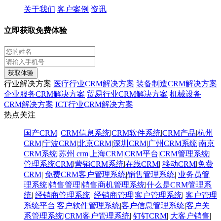
关于我们
客户案例
资讯
立即获取免费体验
获取体验
行业解决方案
医疗行业CRM解决方案
装备制造CRM解决方案
企业服务CRM解决方案
贸易行业CRM解决方案
机械设备
CRM解决方案
ICT行业CRM解决方案
热点关注
国产CRM
|
CRM信息系统
|
CRM软件系统
|
CRM产品
|
杭州
CRM
|
宁波CRM
|
北京CRM
|
深圳CRM
|
广州CRM系统
|
南京
CRM系统
|
苏州 crm
|
上海CRM
|
CRM平台
|
CRM管理系统
|
管理系统CRM
|
营销CRM系统
|
在线CRM
|
移动CRM
|
免费
CRM
|
免费CRM客户管理系统
|
销售管理系统
|
业务员管
理系统
|
销售管理
|
销售商机管理系统
|
什么是CRM管理系
统
|
经销商管理系统
|
经销商管理
|
客户管理系统
|
客户管理
系统平台
|
客户软件管理系统
|
客户信息管理系统
|
客户关
系管理系统
|
CRM客户管理系统
|
钉钉CRM
|
大客户销售
|