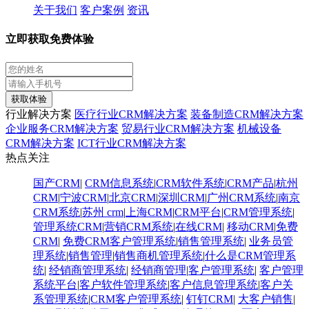
关于我们
客户案例
资讯
立即获取免费体验
获取体验
行业解决方案
医疗行业CRM解决方案
装备制造CRM解决方案
企业服务CRM解决方案
贸易行业CRM解决方案
机械设备
CRM解决方案
ICT行业CRM解决方案
热点关注
国产CRM
|
CRM信息系统
|
CRM软件系统
|
CRM产品
|
杭州
CRM
|
宁波CRM
|
北京CRM
|
深圳CRM
|
广州CRM系统
|
南京
CRM系统
|
苏州 crm
|
上海CRM
|
CRM平台
|
CRM管理系统
|
管理系统CRM
|
营销CRM系统
|
在线CRM
|
移动CRM
|
免费
CRM
|
免费CRM客户管理系统
|
销售管理系统
|
业务员管
理系统
|
销售管理
|
销售商机管理系统
|
什么是CRM管理系
统
|
经销商管理系统
|
经销商管理
|
客户管理系统
|
客户管理
系统平台
|
客户软件管理系统
|
客户信息管理系统
|
客户关
系管理系统
|
CRM客户管理系统
|
钉钉CRM
|
大客户销售
|