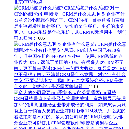
北京CRM热点
CRM系统是什么系统?
对于
CRM的概念(引申阅读：CRM是什么意思啊,对企业有什
么意义?)小编就不累述了。CRM的核心目标通俗而言就
是更容易发现目标客户、更快的留住客户、更好的服务
客户。CRM系统是什么系统，从CRM实际运用中，我们
可以归为：
605
CRM是什么意
思啊,对企业有什么意义?
尽管CRM进入中国已有20余
年，但中国在册的4400W+企业中，使用CRM系统的企
业仅为10%，远低于美国的70%。有很多人对CRM不了
解，更不曾享受过CRM带来的巨大收益。如果您对CRM
也不是很了解，不清楚CRM是什么意思、对企业有什么
意义?不要错过本文，我们将在本文系统介绍CRM是做
什么的，您的企业是否需要等问题。
1119
多大的公司需要crm系统
CRM系统​是当下企业经营管理的关键，有数据显示每增
加5%的满意度能给企业带来成倍的利润。如果您认为只
有上百号销售人员的企业才能用到CRM系统，那么您的
看法绝对是不对的。多大的公司需要CRM系统呢?大部
分企业都可以使用CRM管理软件!即使是初创型企业，
你的销售人员超过1个，不断在开发客户，就需要CRM