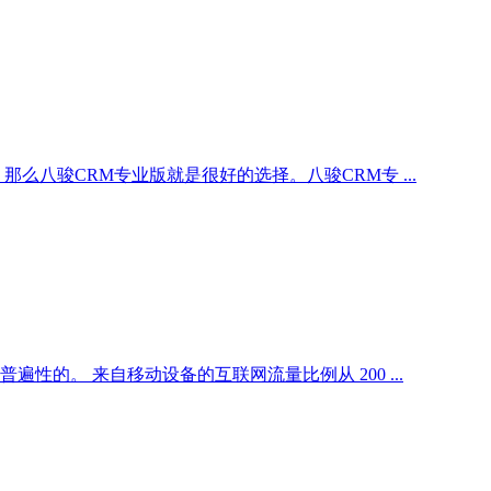
么八骏CRM专业版就是很好的选择。八骏CRM专 ...
的。 来自移动设备的互联网流量比例从 200 ...