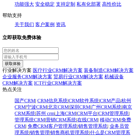
功能强大
安全稳定
支持定制
私有化部署
高性价比
帮助支持
关于我们
客户案例
资讯
立即获取免费体验
获取体验
行业解决方案
医疗行业CRM解决方案
装备制造CRM解决方案
企业服务CRM解决方案
贸易行业CRM解决方案
机械设备
CRM解决方案
ICT行业CRM解决方案
热点关注
国产CRM
|
CRM信息系统
|
CRM软件系统
|
CRM产品
|
杭州
CRM
|
宁波CRM
|
北京CRM
|
深圳CRM
|
广州CRM系统
|
南京
CRM系统
|
苏州 crm
|
上海CRM
|
CRM平台
|
CRM管理系统
|
管理系统CRM
|
营销CRM系统
|
在线CRM
|
移动CRM
|
免费
CRM
|
免费CRM客户管理系统
|
销售管理系统
|
业务员管
理系统
|
销售管理
|
销售商机管理系统
|
什么是CRM管理系