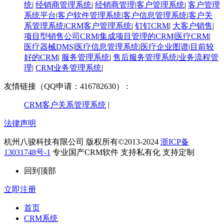
统
|
经销商管理系统
|
经销商管理
|
客户管理系统
|
客户管理
系统平台
|
客户软件管理系统
|
客户信息管理系统
|
客户关
系管理系统
|
CRM客户管理系统
|
钉钉CRM
|
大客户销售
|
项目型销售公司CRM
|
集成项目管理的CRM
|
医疗CRM
|
医疗器械DMS
|
医疗信息管理系统
|
医疗企业图谱
|
​目前较
好的CRM
|
服务管理系统
|
售后服务管理系统
|
业务流程管
理
|
CRM业务管理系统
|
友情链接（QQ申请：416782630） :
CRM客户关系管理系统
|
法律声明
杭州八骏科技有限公司 版权所有©2013-2024
浙ICP备
13031748号-1
专业国产CRM软件 支持私有化 支持定制
回到顶部
立即注册
首页
CRM系统