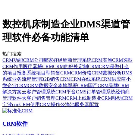
数控机床制造企业DMS渠道管
理软件必备功能清单
热门搜索
CRM功能
CRM公司哪家好
经销商管理系统
CRM实施
CRM选型
CRM作用
医疗器械CRM
CRM的好处
定制CRM
CRM是做什么
的
项目报备系统
项目型销售CRM
CRM价格
CRM数据分析
DMS
系统
业务流程管理
B2B销售CRM
CRM在线系统
CRM供应商
小
微企业CRM
CRM数据安全
本地部署CRM
国产CRM品牌
CRM
解决方案
云客户管理系统
CRM平台
OMS订单管理系统
经销商
管理软件
大客户销售管理CRM
CRM上线
制造业CRM
移动CRM
宁波crm
CRM使用
CRM操作
公海池
服务器配置
CRM软件