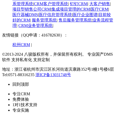
系管理系统
|
CRM客户管理系统
|
钉钉CRM
|
大客户销售
|
项目型销售公司CRM
|
集成项目管理的CRM
|
医疗CRM
|
医疗器械DMS
|
医疗信息管理系统
|
医疗企业图谱
|
​目前较
好的CRM
|
服务管理系统
|
售后服务管理系统
|
业务流程管
理
|
CRM业务管理系统
|
友情链接（QQ申请：416782630） :
杭州CRM
|
©2013-2024 八骏版权所有，并保留所有权利。
专业国产DMS
软件 支持私有化 支持定制
地址：浙江省杭州市滨江区长河街道滨康路352号1幢1号楼6层
Tel:0571-88316235
浙ICP备13031748号
回到顶部
专注CRM
免费体验
1对1技术支持
专业实施