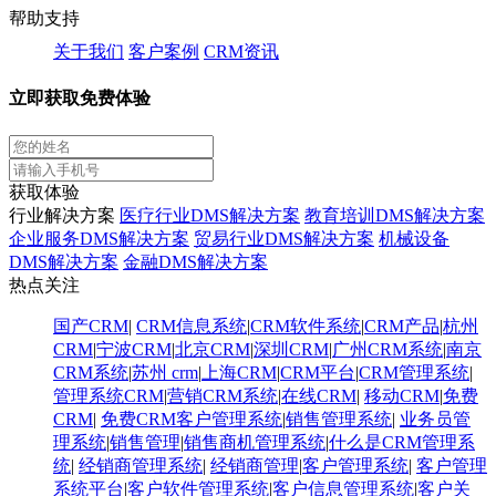
帮助支持
关于我们
客户案例
CRM资讯
立即获取免费体验
获取体验
行业解决方案
医疗行业DMS解决方案
教育培训DMS解决方案
企业服务DMS解决方案
贸易行业DMS解决方案
机械设备
DMS解决方案
金融DMS解决方案
热点关注
国产CRM
|
CRM信息系统
|
CRM软件系统
|
CRM产品
|
杭州
CRM
|
宁波CRM
|
北京CRM
|
深圳CRM
|
广州CRM系统
|
南京
CRM系统
|
苏州 crm
|
上海CRM
|
CRM平台
|
CRM管理系统
|
管理系统CRM
|
营销CRM系统
|
在线CRM
|
移动CRM
|
免费
CRM
|
免费CRM客户管理系统
|
销售管理系统
|
业务员管
理系统
|
销售管理
|
销售商机管理系统
|
什么是CRM管理系
统
|
经销商管理系统
|
经销商管理
|
客户管理系统
|
客户管理
系统平台
|
客户软件管理系统
|
客户信息管理系统
|
客户关