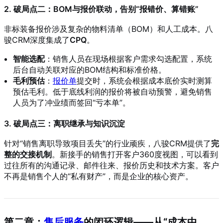
2. 破局点二：BOM与报价联动，告别“报错价、算错账”
非标装备报价涉及复杂的物料清单（BOM）和人工成本。八
骏CRM深度集成了
CPQ
。
智能选配
：销售人员在现场根据客户需求勾选配置，系统
后台自动关联对应的BOM结构和标准价格。
毛利预估
：
报价单
提交时，系统会根据成本底价实时测算
预估毛利。低于底线利润的报价将被自动预警，避免销售
人员为了冲业绩而签回“亏本单”。
3. 破局点三：离职继承与知识沉淀
针对“销售离职导致项目丢失”的行业顽疾，八骏CRM提供了
完
整的交接机制
。新接手的销售打开客户360度视图，可以看到
过往所有的沟通记录、邮件往来、报价历史和技术方案。客户
不再是销售个人的“私有财产”，而是企业的核心资产。
第二章：
售后服务
的闭环逻辑——从“成本中