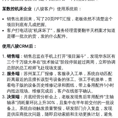
某数控机床企业
（八骏客户）使用系统前：
销售出差回来，写了20页PPT汇报，老板依然不清楚这个
项目到底有几成把握。
客户打电话说“机床坏了”，服务经理需要翻半天档案才知道
是哪一批次的货，发的什么配件。
使用八骏CRM后：
销售端
：销售总监在手机上打开“项目漏斗”，发现华东区有
三个千万级大单在“技术验证”阶段停留超过两周，立即协调
总部的总工程师飞赴现场支援。
服务端
：苏州某工厂报修，客服录入工单，系统自动匹配
距离最近的且擅长该型号设备的张工。张工手机接单，查
看电子版的设备历史维修记录和图纸，带上备用配件1小时
内抵达现场。维修完成后，客户在线签字确认。
决策端
：月底经营分析会上，老板发现售后常用配件“主轴
轴承”消耗量环比上升30%，且集中在半年前交付的一批设
备上。系统自动触发质量警报，研发部门介入复盘，发现
是供应商批次问题，随即启动索赔和主动更换计划，避免