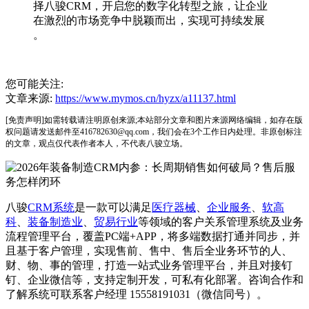
择八骏CRM，开启您的数字化转型之旅，让企业
在激烈的市场竞争中脱颖而出，实现可持续发展
。
您可能关注:
文章来源:
https://www.mymos.cn/hyzx/a11137.html
[免责声明]如需转载请注明原创来源;本站部分文章和图片来源网络编辑，如存在版
权问题请发送邮件至416782630@qq.com，我们会在3个工作日内处理。非原创标注
的文章，观点仅代表作者本人，不代表八骏立场。
八骏
CRM系统
是一款可以满足
医疗器械
、
企业服务
、
软高
科
、
装备制造业
、
贸易行业
等领域的客户关系管理系统及业务
流程管理平台，覆盖PC端+APP，将多端数据打通并同步，并
且基于客户管理，实现售前、售中、售后全业务环节的人、
财、物、事的管理，打造一站式业务管理平台，并且对接钉
钉、企业微信等，支持定制开发，可私有化部署。咨询合作和
了解系统可联系客户经理 15558191031（微信同号）。