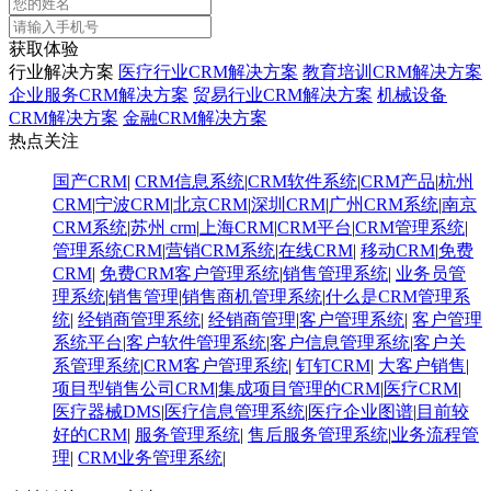
获取体验
行业解决方案
医疗行业CRM解决方案
教育培训CRM解决方案
企业服务CRM解决方案
贸易行业CRM解决方案
机械设备
CRM解决方案
金融CRM解决方案
热点关注
国产CRM
|
CRM信息系统
|
CRM软件系统
|
CRM产品
|
杭州
CRM
|
宁波CRM
|
北京CRM
|
深圳CRM
|
广州CRM系统
|
南京
CRM系统
|
苏州 crm
|
上海CRM
|
CRM平台
|
CRM管理系统
|
管理系统CRM
|
营销CRM系统
|
在线CRM
|
移动CRM
|
免费
CRM
|
免费CRM客户管理系统
|
销售管理系统
|
业务员管
理系统
|
销售管理
|
销售商机管理系统
|
什么是CRM管理系
统
|
经销商管理系统
|
经销商管理
|
客户管理系统
|
客户管理
系统平台
|
客户软件管理系统
|
客户信息管理系统
|
客户关
系管理系统
|
CRM客户管理系统
|
钉钉CRM
|
大客户销售
|
项目型销售公司CRM
|
集成项目管理的CRM
|
医疗CRM
|
医疗器械DMS
|
医疗信息管理系统
|
医疗企业图谱
|
​目前较
好的CRM
|
服务管理系统
|
售后服务管理系统
|
业务流程管
理
|
CRM业务管理系统
|