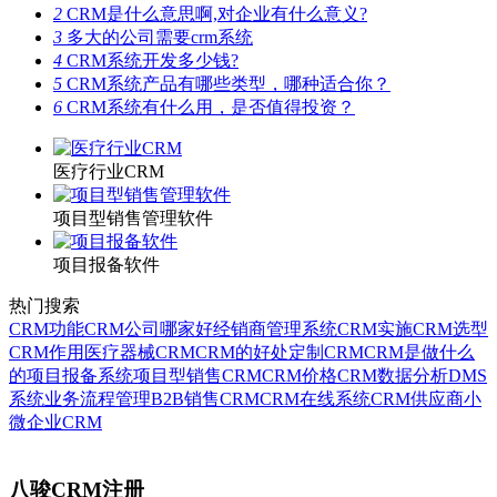
2
CRM是什么意思啊,对企业有什么意义?
3
多大的公司需要crm系统
4
CRM系统开发多少钱?
5
CRM系统产品有哪些类型，哪种适合你？
6
CRM系统有什么用，是否值得投资？
医疗行业CRM
项目型销售管理软件
项目报备软件
热门搜索
CRM功能
CRM公司哪家好
经销商管理系统
CRM实施
CRM选型
CRM作用
医疗器械CRM
CRM的好处
定制CRM
CRM是做什么
的
项目报备系统
项目型销售CRM
CRM价格
CRM数据分析
DMS
系统
业务流程管理
B2B销售CRM
CRM在线系统
CRM供应商
小
微企业CRM
八骏CRM注册