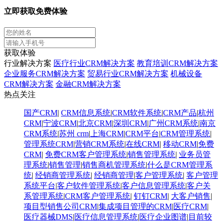
立即获取免费体验
获取体验
行业解决方案
医疗行业CRM解决方案
教育培训CRM解决方案
企业服务CRM解决方案
贸易行业CRM解决方案
机械设备
CRM解决方案
金融CRM解决方案
热点关注
国产CRM
|
CRM信息系统
|
CRM软件系统
|
CRM产品
|
杭州
CRM
|
宁波CRM
|
北京CRM
|
深圳CRM
|
广州CRM系统
|
南京
CRM系统
|
苏州 crm
|
上海CRM
|
CRM平台
|
CRM管理系统
|
管理系统CRM
|
营销CRM系统
|
在线CRM
|
移动CRM
|
免费
CRM
|
免费CRM客户管理系统
|
销售管理系统
|
业务员管
理系统
|
销售管理
|
销售商机管理系统
|
什么是CRM管理系
统
|
经销商管理系统
|
经销商管理
|
客户管理系统
|
客户管理
系统平台
|
客户软件管理系统
|
客户信息管理系统
|
客户关
系管理系统
|
CRM客户管理系统
|
钉钉CRM
|
大客户销售
|
项目型销售公司CRM
|
集成项目管理的CRM
|
医疗CRM
|
医疗器械DMS
|
医疗信息管理系统
|
医疗企业图谱
|
​目前较