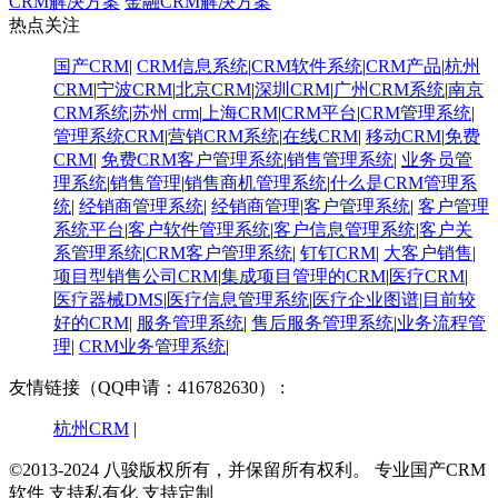
CRM解决方案
金融CRM解决方案
热点关注
国产CRM
|
CRM信息系统
|
CRM软件系统
|
CRM产品
|
杭州
CRM
|
宁波CRM
|
北京CRM
|
深圳CRM
|
广州CRM系统
|
南京
CRM系统
|
苏州 crm
|
上海CRM
|
CRM平台
|
CRM管理系统
|
管理系统CRM
|
营销CRM系统
|
在线CRM
|
移动CRM
|
免费
CRM
|
免费CRM客户管理系统
|
销售管理系统
|
业务员管
理系统
|
销售管理
|
销售商机管理系统
|
什么是CRM管理系
统
|
经销商管理系统
|
经销商管理
|
客户管理系统
|
客户管理
系统平台
|
客户软件管理系统
|
客户信息管理系统
|
客户关
系管理系统
|
CRM客户管理系统
|
钉钉CRM
|
大客户销售
|
项目型销售公司CRM
|
集成项目管理的CRM
|
医疗CRM
|
医疗器械DMS
|
医疗信息管理系统
|
医疗企业图谱
|
​目前较
好的CRM
|
服务管理系统
|
售后服务管理系统
|
业务流程管
理
|
CRM业务管理系统
|
友情链接（QQ申请：416782630） :
杭州CRM
|
©2013-2024 八骏版权所有，并保留所有权利。
专业国产CRM
软件 支持私有化 支持定制