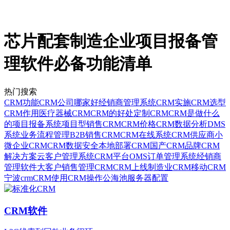
芯片配套制造企业项目报备管
理软件必备功能清单
热门搜索
CRM功能
CRM公司哪家好
经销商管理系统
CRM实施
CRM选型
CRM作用
医疗器械CRM
CRM的好处
定制CRM
CRM是做什么
的
项目报备系统
项目型销售CRM
CRM价格
CRM数据分析
DMS
系统
业务流程管理
B2B销售CRM
CRM在线系统
CRM供应商
小
微企业CRM
CRM数据安全
本地部署CRM
国产CRM品牌
CRM
解决方案
云客户管理系统
CRM平台
OMS订单管理系统
经销商
管理软件
大客户销售管理CRM
CRM上线
制造业CRM
移动CRM
宁波crm
CRM使用
CRM操作
公海池
服务器配置
CRM软件