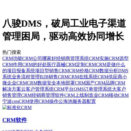
八骏DMS，破局工业电子渠道
管理困局，驱动高效协同增长
热门搜索
CRM功能
CRM公司哪家好
经销商管理系统
CRM实施
CRM选型
CRM作用
CRM的好处
医疗器械CRM
定制CRM
CRM是做什么
的
项目报备系统
项目型销售CRM
CRM价格
CRM数据分析
DMS
系统
业务流程管理
B2B销售CRM
CRM在线系统
CRM供应商
小
微企业CRM
CRM数据安全
本地部署CRM
国产CRM品牌
CRM
解决方案
云客户管理系统
CRM平台
OMS订单管理系统
大客户
销售管理CRM
经销商管理软件
CRM上线
制造业CRM
移动CRM
宁波crm
CRM使用
CRM操作
公海池
服务器配置
CRM软件