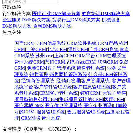
获取体验
行业解决方案
医疗行业DMS解决方案
教育培训DMS解决方案
企业服务DMS解决方案
贸易行业DMS解决方案
机械设备
DMS解决方案
金融DMS解决方案
热点关注
国产CRM
|
CRM信息系统
|
CRM软件系统
|
CRM产品
|
杭州
CRM
|
宁波CRM
|
北京CRM
|
深圳CRM
|
广州CRM系统
|
南京
CRM系统
|
苏州 crm
|
上海CRM
|
CRM平台
|
CRM管理系统
|
管理系统CRM
|
营销CRM系统
|
在线CRM
|
移动CRM
|
免费
CRM
|
免费CRM客户管理系统
|
销售管理系统
|
业务员管
理系统
|
销售管理
|
销售商机管理系统
|
什么是CRM管理系
统
|
经销商管理系统
|
经销商管理
|
客户管理系统
|
客户管理
系统平台
|
客户软件管理系统
|
客户信息管理系统
|
客户关
系管理系统
|
CRM客户管理系统
|
钉钉CRM
|
大客户销售
|
项目型销售公司CRM
|
集成项目管理的CRM
|
医疗CRM
|
医疗器械DMS
|
医疗信息管理系统
|
医疗企业图谱
|
​目前较
好的CRM
|
服务管理系统
|
售后服务管理系统
|
业务流程管
理
|
CRM业务管理系统
|
友情链接（QQ申请：416782630） :