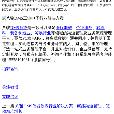
[免责声明]如需转载请注明原创来源;本站部分文章和图片来源网络编辑，如存在版
权问题请发送邮件至416782630@qq.com，我们会在3个工作日内处理。非原创标注
的文章，观点仅代表作者本人，不代表八骏立场。
八骏
DMS系统
是一款可以满足
医疗器械
、
企业服务
、
软高
科
、
装备制造业
、
贸易行业
等领域的渠道管理及业务流程管理
平台，覆盖PC端+APP，将多端数据打通并同步，并且基于渠
道管理，实现连接内外各业务环节的人、财、物、事的管理，
打造一站式业务管理平台，并且对接钉钉、企业微信等，支持
定制开发，可私有化部署。咨询合作和了解系统可联系客户经
理 15558191031（微信同号）。
扫码咨询
关注微博
立即咨询
上一篇
八骏DMS仪器仪表行业解决方案，赋能渠道管理，驱
动精准增长