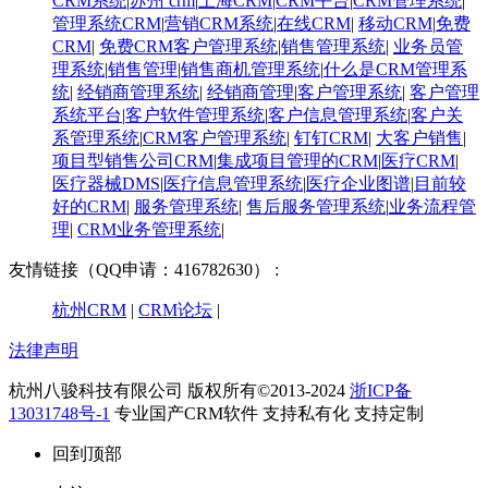
CRM系统
|
苏州 crm
|
上海CRM
|
CRM平台
|
CRM管理系统
|
管理系统CRM
|
营销CRM系统
|
在线CRM
|
移动CRM
|
免费
CRM
|
免费CRM客户管理系统
|
销售管理系统
|
业务员管
理系统
|
销售管理
|
销售商机管理系统
|
什么是CRM管理系
统
|
经销商管理系统
|
经销商管理
|
客户管理系统
|
客户管理
系统平台
|
客户软件管理系统
|
客户信息管理系统
|
客户关
系管理系统
|
CRM客户管理系统
|
钉钉CRM
|
大客户销售
|
项目型销售公司CRM
|
集成项目管理的CRM
|
医疗CRM
|
医疗器械DMS
|
医疗信息管理系统
|
医疗企业图谱
|
​目前较
好的CRM
|
服务管理系统
|
售后服务管理系统
|
业务流程管
理
|
CRM业务管理系统
|
友情链接（QQ申请：416782630） :
杭州CRM
|
CRM论坛
|
法律声明
杭州八骏科技有限公司 版权所有©2013-2024
浙ICP备
13031748号-1
专业国产CRM软件 支持私有化 支持定制
回到顶部