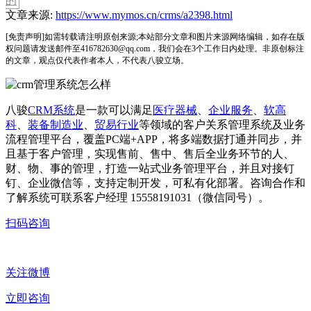
的
文章来源:
https://www.mymos.cn/crms/a2398.html
[免责声明]如需转载请注明原创来源;本站部分文章和图片来源网络编辑，如存在版
权问题请发送邮件至416782630@qq.com，我们会在3个工作日内处理。非原创标注
的文章，观点仅代表作者本人，不代表八骏立场。
八骏
CRM系统
是一款可以满足
医疗器械
、
企业服务
、
软高
科
、
装备制造业
、
贸易行业
等领域的客户关系管理系统及业务
流程管理平台，覆盖PC端+APP，将多端数据打通并同步，并
且基于客户管理，实现售前、售中、售后全业务环节的人、
财、物、事的管理，打造一站式业务管理平台，并且对接钉
钉、企业微信等，支持定制开发，可私有化部署。咨询合作和
了解系统可联系客户经理 15558191031（微信同号）。
扫码咨询
关注微博
立即咨询