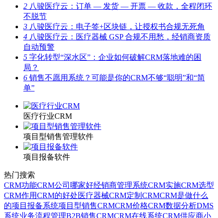
2
八骏医疗云：订单 — 发货 — 开票 — 收款，全程闭环
不脱节
3
八骏医疗云：电子签+区块链，让授权书合规无死角
4
八骏医疗云：医疗器械 GSP 合规不用愁，经销商资质
自动预警
5
字化转型“深水区”：企业如何破解CRM落地难的困
局？
6
销售不愿用系统？可能是你的CRM不够“聪明”和“简
单”
医疗行业CRM
项目型销售管理软件
项目报备软件
热门搜索
CRM功能
CRM公司哪家好
经销商管理系统
CRM实施
CRM选型
CRM作用
CRM的好处
医疗器械CRM
定制CRM
CRM是做什么
的
项目报备系统
项目型销售CRM
CRM价格
CRM数据分析
DMS
系统
业务流程管理
B2B销售CRM
CRM在线系统
CRM供应商
小