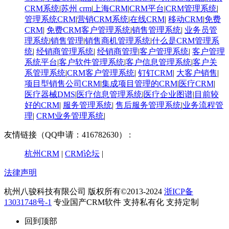
CRM系统
|
苏州 crm
|
上海CRM
|
CRM平台
|
CRM管理系统
|
管理系统CRM
|
营销CRM系统
|
在线CRM
|
移动CRM
|
免费
CRM
|
免费CRM客户管理系统
|
销售管理系统
|
业务员管
理系统
|
销售管理
|
销售商机管理系统
|
什么是CRM管理系
统
|
经销商管理系统
|
经销商管理
|
客户管理系统
|
客户管理
系统平台
|
客户软件管理系统
|
客户信息管理系统
|
客户关
系管理系统
|
CRM客户管理系统
|
钉钉CRM
|
大客户销售
|
项目型销售公司CRM
|
集成项目管理的CRM
|
医疗CRM
|
医疗器械DMS
|
医疗信息管理系统
|
医疗企业图谱
|
​目前较
好的CRM
|
服务管理系统
|
售后服务管理系统
|
业务流程管
理
|
CRM业务管理系统
|
友情链接（QQ申请：416782630） :
杭州CRM
|
CRM论坛
|
法律声明
杭州八骏科技有限公司 版权所有©2013-2024
浙ICP备
13031748号-1
专业国产CRM软件 支持私有化 支持定制
回到顶部