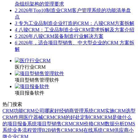
杂组织架构的管理要求
2
2026年Top10制造业CRM客户管理系统的功能清单盘
点
3
专为工业品制造企业打造的CRM：八骏CRM方案拆解
4
八骏CRM：工业品制造企业CRM需求拆解及方案介绍
5
2026年八骏CRM装备制造行业解决方案
6
2026年，适合项目型销售、中大型企业的CRM 方案拆
解
医疗行业CRM
项目型销售管理软件
项目报备软件
热门搜索
CRM功能
CRM公司哪家好
经销商管理系统
CRM实施
CRM选型
CRM作用
医疗器械CRM
CRM的好处
定制CRM
CRM是做什么
的
项目报备系统
项目型销售CRM
CRM价格
CRM数据分析
DMS
系统
业务流程管理
B2B销售CRM
CRM在线系统
CRM供应商
小
微企业CRM