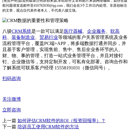
[免责声明]如需转载请注明原创来源;本站部分文章和图片来源网络编辑，如存在版
权问题请发送邮件至416782630@qq.com，我们会在3个工作日内处理。非原创标注
的文章，观点仅代表作者本人，不代表八骏立场。
八骏
CRM系统
是一款可以满足
医疗器械
、
企业服务
、
软高
科
、
装备制造业
、
贸易行业
等领域的客户关系管理系统及业务
流程管理平台，覆盖PC端+APP，将多端数据打通并同步，并
且基于客户管理，实现售前、售中、售后全业务环节的人、
财、物、事的管理，打造一站式业务管理平台，并且对接钉
钉、企业微信等，支持定制开发，可私有化部署。咨询合作和
了解系统可联系客户经理 15558191031（微信同号）。
扫码咨询
关注微博
立即咨询
上一篇
如何评估CRM软件的ROI（投资回报率）？
下一篇
培训员工使用CRM软件的方法