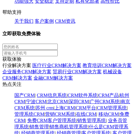
功能强大
安全稳定
支持定制
私有化部署
高性价比
帮助支持
关于我们
客户案例
CRM资讯
立即获取免费体验
获取体验
行业解决方案
医疗行业CRM解决方案
教育培训CRM解决方案
企业服务CRM解决方案
贸易行业CRM解决方案
机械设备
CRM解决方案
金融CRM解决方案
热点关注
国产CRM
|
CRM信息系统
|
CRM软件系统
|
CRM产品
|
杭州
CRM
|
宁波CRM
|
北京CRM
|
深圳CRM
|
广州CRM系统
|
南京
CRM系统
|
苏州 crm
|
上海CRM
|
CRM平台
|
CRM管理系统
|
管理系统CRM
|
营销CRM系统
|
在线CRM
|
移动CRM
|
免费
CRM
|
免费CRM客户管理系统
|
销售管理系统
|
业务员管
理系统
|
销售管理
|
销售商机管理系统
|
什么是CRM管理系
统
|
经销商管理系统
|
经销商管理
|
客户管理系统
|
客户管理