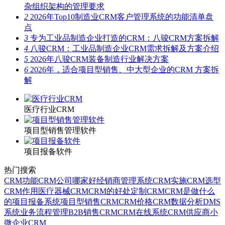
杂组织架构的管理要求
2
2026年Top10制造业CRM客户管理系统的功能清单盘
点
3
专为工业品制造企业打造的CRM：八骏CRM方案拆解
4
八骏CRM：工业品制造企业CRM需求拆解及方案介绍
5
2026年八骏CRM装备制造行业解决方案
6
2026年，适合项目型销售、中大型企业的CRM 方案拆
解
医疗行业CRM
项目型销售管理软件
项目报备软件
热门搜索
CRM功能
CRM公司哪家好
经销商管理系统
CRM实施
CRM选型
CRM作用
医疗器械CRM
CRM的好处
定制CRM
CRM是做什么
的
项目报备系统
项目型销售CRM
CRM价格
CRM数据分析
DMS
系统
业务流程管理
B2B销售CRM
CRM在线系统
CRM供应商
小
微企业CRM