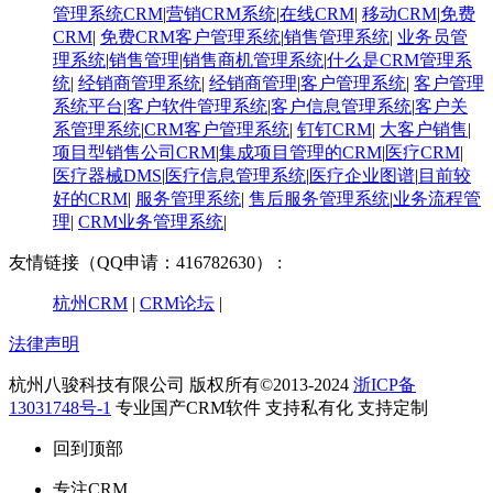
管理系统CRM
|
营销CRM系统
|
在线CRM
|
移动CRM
|
免费
CRM
|
免费CRM客户管理系统
|
销售管理系统
|
业务员管
理系统
|
销售管理
|
销售商机管理系统
|
什么是CRM管理系
统
|
经销商管理系统
|
经销商管理
|
客户管理系统
|
客户管理
系统平台
|
客户软件管理系统
|
客户信息管理系统
|
客户关
系管理系统
|
CRM客户管理系统
|
钉钉CRM
|
大客户销售
|
项目型销售公司CRM
|
集成项目管理的CRM
|
医疗CRM
|
医疗器械DMS
|
医疗信息管理系统
|
医疗企业图谱
|
​目前较
好的CRM
|
服务管理系统
|
售后服务管理系统
|
业务流程管
理
|
CRM业务管理系统
|
友情链接（QQ申请：416782630） :
杭州CRM
|
CRM论坛
|
法律声明
杭州八骏科技有限公司 版权所有©2013-2024
浙ICP备
13031748号-1
专业国产CRM软件 支持私有化 支持定制
回到顶部
专注CRM