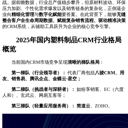
战。据前瞻数据，行业总产值稳步攀升，但原材料波动、环保
压力加剧、个性化需求爆发以及销售链条的复杂化，正倒逼企
业向
精细化管理
与
数字化赋能
要答案。在此背景下，能够
无缝
整合客户全生命周期数据、赋能复杂销售流程、驱动精准决策
的CRM系统，从辅助工具跃升为企业的核心竞争引擎。
2025年国内塑料制品CRM行业格局
概览
当前国内CRM市场竞争呈现
清晰的梯队格局
：
第一梯队（行业领导者）：
代表厂商包括
八骏CRM、用
友、销售易、腾讯企点、金蝶云·星空；
第二梯队（挑战者与深耕者）：
如纷享销客、EC（六度
人和）、玄武云、网易互客等；
第三梯队（轻量应用服务商）：
简道云
‌、ZOHO。