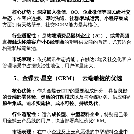
核心优势：
深度嵌入微信、QQ、企业微信等国民级社交
生态
，在
客户连接、即时沟通、社群/私域运营、小程序集成
方面拥有天然壁垒。社交SCRM能力是其核心。
行业适配性：
是
终端消费品塑料企业（2C）、或需高频
直接触达终端客户/小B经销商
的塑料供应商的首选，尤其适合
构建私域流量池。
市场表现：
依托腾讯生态势能，在触达C端及社交化客户
管理场景中占据统治性地位，用户体量庞大。
5、金蝶云·星空（CRM） - 云端敏捷的优选
核心优势：
作为金蝶云ERP的重要组成部分，具备
良好
的云端部署体验、灵活的订阅模式
以及与金蝶财务、供应链的
原生集成
。追求
实施快、成本可控、持续迭代
。
行业适配性：
适合
成长型、中型塑料企业
，特别是已采
用金蝶云产品线的用户，快速部署高性价比CRM。
市场表现：
在中小企业及上云意愿强的中型塑料企业中