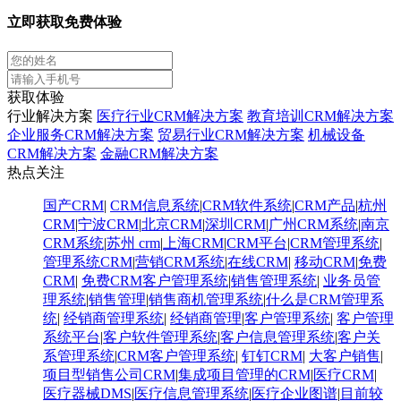
立即获取免费体验
获取体验
行业解决方案
医疗行业CRM解决方案
教育培训CRM解决方案
企业服务CRM解决方案
贸易行业CRM解决方案
机械设备
CRM解决方案
金融CRM解决方案
热点关注
国产CRM
|
CRM信息系统
|
CRM软件系统
|
CRM产品
|
杭州
CRM
|
宁波CRM
|
北京CRM
|
深圳CRM
|
广州CRM系统
|
南京
CRM系统
|
苏州 crm
|
上海CRM
|
CRM平台
|
CRM管理系统
|
管理系统CRM
|
营销CRM系统
|
在线CRM
|
移动CRM
|
免费
CRM
|
免费CRM客户管理系统
|
销售管理系统
|
业务员管
理系统
|
销售管理
|
销售商机管理系统
|
什么是CRM管理系
统
|
经销商管理系统
|
经销商管理
|
客户管理系统
|
客户管理
系统平台
|
客户软件管理系统
|
客户信息管理系统
|
客户关
系管理系统
|
CRM客户管理系统
|
钉钉CRM
|
大客户销售
|
项目型销售公司CRM
|
集成项目管理的CRM
|
医疗CRM
|
医疗器械DMS
|
医疗信息管理系统
|
医疗企业图谱
|
​目前较