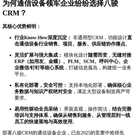
为何通信设备领军企业纷纷选择八骏
CRM？
其核心优势鲜明：
行业Know-How深度沉淀：
非通用型CRM，功能设计
直
击通信设备行业销售、项目、服务、供应链协作痛点
。
灵活扩展与强大集成：
模块化设计
随需而变
，
无缝对接
ERP（如用友、金蝶）、PLM、SCM、呼叫中心、企
业微信/钉钉等核心系统
，打破信息孤岛，构建统一业务
平台。
私有化部署，安全可控：
支持本地化部署，
确保核心业
务数据与知识产权绝对安全
，满足大型设备制造商严苛
要求。
易用性驱动全员采纳：
界面直观，操作简洁，
结合完善
培训与支持体系，确保从销售到服务、从管理层到一线
员工的快速落地与高效使用
。
部署八骏CRM的通信设备企业，已在2025的竞赛中抢得先