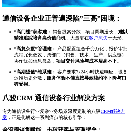
通信设备企业正普遍深陷”三高”困境：
“高门槛”获客难：
销售线索分散，项目周期漫长，
难以
精准追踪培育高价值商机
，大量潜在
客户流失
于无形。
“高复杂度”管理难：
产品配置组合千变万化，报价审批
流程冗长低效，跨部门（销售、技术、生产、供应链）
协作犹如信息孤岛，
项目交付风险与成本居高不下
。
“高期望值”维系难：
客户要求7x24小时快速响应，设备
运维历史分散，
服务体验不佳直接导致续约率下降与口
碑受损
。
八骏CRM 通信设备行业解决方案
专为通信设备行业复杂业务场景深度定制的八骏
CRM解决方
案
，正是化解这一系列痛点的核心引擎：
全流程销售赋能，击破获客与管理壁垒：