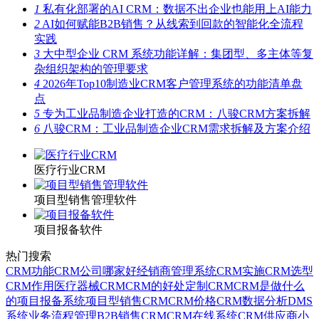
1
私有化部署的AI CRM：数据不出企业也能用上AI能力
2
AI如何赋能B2B销售？从线索到回款的智能化全流程
实践
3
大中型企业 CRM 系统功能详解：集团型、多主体等复
杂组织架构的管理要求
4
2026年Top10制造业CRM客户管理系统的功能清单盘
点
5
专为工业品制造企业打造的CRM：八骏CRM方案拆解
6
八骏CRM：工业品制造企业CRM需求拆解及方案介绍
医疗行业CRM
项目型销售管理软件
项目报备软件
热门搜索
CRM功能
CRM公司哪家好
经销商管理系统
CRM实施
CRM选型
CRM作用
医疗器械CRM
CRM的好处
定制CRM
CRM是做什么
的
项目报备系统
项目型销售CRM
CRM价格
CRM数据分析
DMS
系统
业务流程管理
B2B销售CRM
CRM在线系统
CRM供应商
小