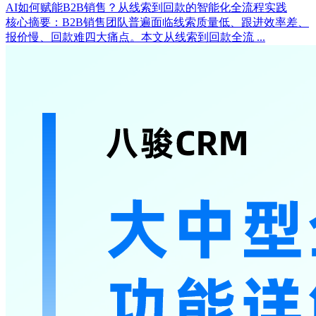
AI如何赋能B2B销售？从线索到回款的智能化全流程实践
核心摘要：B2B销售团队普遍面临线索质量低、跟进效率差、
报价慢、回款难四大痛点。本文从线索到回款全流 ...