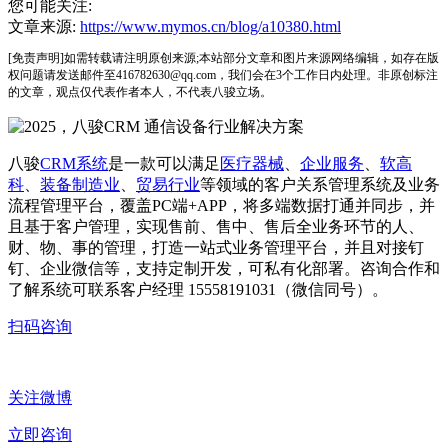
您可能关注:
文章来源:
https://www.mymos.cn/blog/a10380.html
[免责声明]如需转载请注明原创来源;本站部分文章和图片来源网络编辑，如存在版
权问题请发送邮件至416782630@qq.com，我们会在3个工作日内处理。非原创标注
的文章，观点仅代表作者本人，不代表八骏立场。
八骏
CRM系统
是一款可以满足
医疗器械
、
企业服务
、
软高
科
、
装备制造业
、
贸易行业
等领域的客户关系管理系统及业务
流程管理平台，覆盖PC端+APP，将多端数据打通并同步，并
且基于客户管理，实现售前、售中、售后全业务环节的人、
财、物、事的管理，打造一站式业务管理平台，并且对接钉
钉、企业微信等，支持定制开发，可私有化部署。咨询合作和
了解系统可联系客户经理 15558191031（微信同号）。
扫码咨询
关注微博
立即咨询