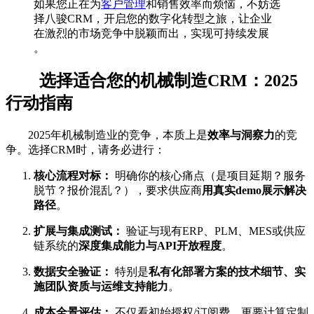
如果您正在为
客户管理
和销售效率而烦恼，不妨选
择八骏CRM，开启您的数字化转型之旅，让企业
在激烈的市场竞争中脱颖而出，实现可持续发展
。
选择适合您的机械制造CRM：2025
行动指南
2025年机械制造业的竞争，本质上是
效率与洞察力
的竞
争。选择CRM时，请务必进行：
核心流程对标：
明确你的核心痛点（是项目延期？服务
脱节？报价混乱？），要求供应商
用真实demo展示解决
路径
。
扩展与集成测试：
验证与现有ERP、PLM、MES或供应
链系统的
深度集成能力与API开放程度
。
数据安全验证：
特别是
私有化部署方案的技术细节、实
施团队资质与运维支持能力
。
成本全景评估：
不仅看初始授权/订阅费，更要计算定制