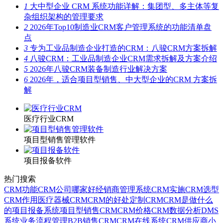
1
大中型企业 CRM 系统功能详解：集团型、多主体等复
杂组织架构的管理要求
2
2026年Top10制造业CRM客户管理系统的功能清单盘
点
3
专为工业品制造企业打造的CRM：八骏CRM方案拆解
4
八骏CRM：工业品制造企业CRM需求拆解及方案介绍
5
2026年八骏CRM装备制造行业解决方案
6
2026年，适合项目型销售、中大型企业的CRM 方案拆
解
医疗行业CRM
项目型销售管理软件
项目报备软件
热门搜索
CRM功能
CRM公司哪家好
经销商管理系统
CRM实施
CRM选型
CRM作用
医疗器械CRM
CRM的好处
定制CRM
CRM是做什么
的
项目报备系统
项目型销售CRM
CRM价格
CRM数据分析
DMS
系统
业务流程管理
B2B销售CRM
CRM在线系统
CRM供应商
小