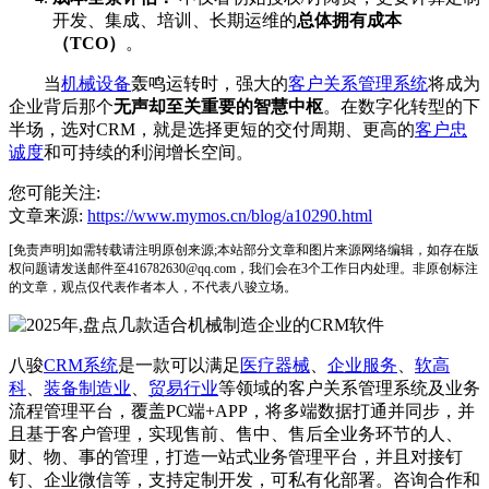
开发、集成、培训、长期运维的
总体拥有成本
（TCO）
。
当
机械设备
轰鸣运转时，强大的
客户关系管理系统
将成为
企业背后那个
无声却至关重要的智慧中枢
。在数字化转型的下
半场，选对CRM，就是选择更短的交付周期、更高的
客户忠
诚度
和可持续的利润增长空间。
您可能关注:
文章来源:
https://www.mymos.cn/blog/a10290.html
[免责声明]如需转载请注明原创来源;本站部分文章和图片来源网络编辑，如存在版
权问题请发送邮件至416782630@qq.com，我们会在3个工作日内处理。非原创标注
的文章，观点仅代表作者本人，不代表八骏立场。
八骏
CRM系统
是一款可以满足
医疗器械
、
企业服务
、
软高
科
、
装备制造业
、
贸易行业
等领域的客户关系管理系统及业务
流程管理平台，覆盖PC端+APP，将多端数据打通并同步，并
且基于客户管理，实现售前、售中、售后全业务环节的人、
财、物、事的管理，打造一站式业务管理平台，并且对接钉
钉、企业微信等，支持定制开发，可私有化部署。咨询合作和