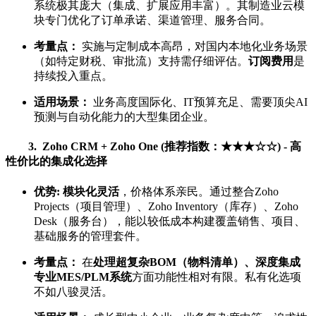
系统极其庞大（集成、扩展应用丰富）。其制造业云模
块专门优化了订单承诺、渠道管理、服务合同。
考量点：
实施与定制成本高昂，对国内本地化业务场景
（如特定财税、审批流）支持需仔细评估。
订阅费用
是
持续投入重点。
适用场景：
业务高度国际化、IT预算充足、需要顶尖AI
预测与自动化能力的大型集团企业。
3. Zoho CRM + Zoho One (推荐指数：★★★☆☆) - 高
性价比的集成化选择
优势:
模块化灵活
，价格体系亲民。通过整合Zoho
Projects（项目管理）、Zoho Inventory（库存）、Zoho
Desk（服务台），能以较低成本构建覆盖销售、项目、
基础服务的管理套件。
考量点：
在
处理超复杂BOM（物料清单）、深度集成
专业MES/PLM系统
方面功能性相对有限。私有化选项
不如八骏灵活。