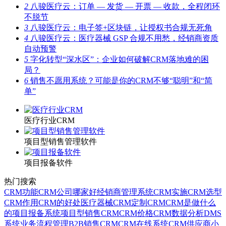
2
八骏医疗云：订单 — 发货 — 开票 — 收款，全程闭环
不脱节
3
八骏医疗云：电子签+区块链，让授权书合规无死角
4
八骏医疗云：医疗器械 GSP 合规不用愁，经销商资质
自动预警
5
字化转型“深水区”：企业如何破解CRM落地难的困
局？
6
销售不愿用系统？可能是你的CRM不够“聪明”和“简
单”
医疗行业CRM
项目型销售管理软件
项目报备软件
热门搜索
CRM功能
CRM公司哪家好
经销商管理系统
CRM实施
CRM选型
CRM作用
CRM的好处
医疗器械CRM
定制CRM
CRM是做什么
的
项目报备系统
项目型销售CRM
CRM价格
CRM数据分析
DMS
系统
业务流程管理
B2B销售CRM
CRM在线系统
CRM供应商
小