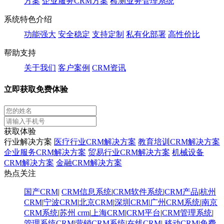
方案
企业服务CRM方案
检测业务管理系统
系统特色介绍
功能强大
安全稳定
支持定制
私有化部署
高性价比
帮助支持
关于我们
客户案例
CRM资讯
立即获取免费体验
获取体验
行业解决方案
医疗行业CRM解决方案
教育培训CRM解决方案
企业服务CRM解决方案
贸易行业CRM解决方案
机械设备
CRM解决方案
金融CRM解决方案
热点关注
国产CRM
|
CRM信息系统
|
CRM软件系统
|
CRM产品
|
杭州
CRM
|
宁波CRM
|
北京CRM
|
深圳CRM
|
广州CRM系统
|
南京
CRM系统
|
苏州 crm
|
上海CRM
|
CRM平台
|
CRM管理系统
|
管理系统CRM
|
营销CRM系统
|
在线CRM
|
移动CRM
|
免费