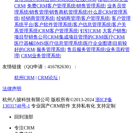
CRM
|
免费CRM客户管理系统
|
销售管理系统
|
业务员管
理系统
|
销售管理
|
销售商机管理系统
|
什么是CRM管理系
统
|
经销商管理系统
|
经销商管理
|
客户管理系统
|
客户管理
系统平台
|
客户软件管理系统
|
客户信息管理系统
|
客户关
系管理系统
|
CRM客户管理系统
|
钉钉CRM
|
大客户销售
|
项目型销售公司CRM
|
集成项目管理的CRM
|
医疗CRM
|
医疗器械DMS
|
医疗信息管理系统
|
医疗企业图谱
|
​目前较
好的CRM
|
服务管理系统
|
售后服务管理系统
|
业务流程管
理
|
CRM业务管理系统
|
友情链接（QQ申请：416782630） :
杭州CRM
|
CRM论坛
|
法律声明
杭州八骏科技有限公司 版权所有©2013-2024
浙ICP备
13031748号-1
专业国产CRM软件 支持私有化 支持定制
回到顶部
专注CRM