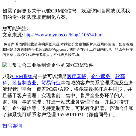
如需了解更多关于八骏CRM的信息，欢迎访问官网或联系我
们的专业团队获取定制化方案。
您可能关注:
文章来源:
https://www.mymos.cn/blog/a10574.html
[免责声明]如需转载请注明原创来源;本站部分文章和图片来源网络编辑，如存在版
权问题请发送邮件至416782630@qq.com，我们会在3个工作日内处理。非原创标注
的文章，观点仅代表作者本人，不代表八骏立场。
八骏
CRM系统
是一款可以满足
医疗器械
、
企业服务
、
软高
科
、
装备制造业
、
贸易行业
等领域的客户关系管理系统及业务
流程管理平台，覆盖PC端+APP，将多端数据打通并同步，并
且基于客户管理，实现售前、售中、售后全业务环节的人、
财、物、事的管理，打造一站式业务管理平台，并且对接钉
钉、企业微信等，支持定制开发，可私有化部署。咨询合作和
了解系统可联系客户经理 15558191031（微信同号）。
扫码咨询