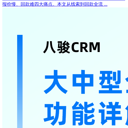
报价慢、回款难四大痛点。本文从线索到回款全流 ...