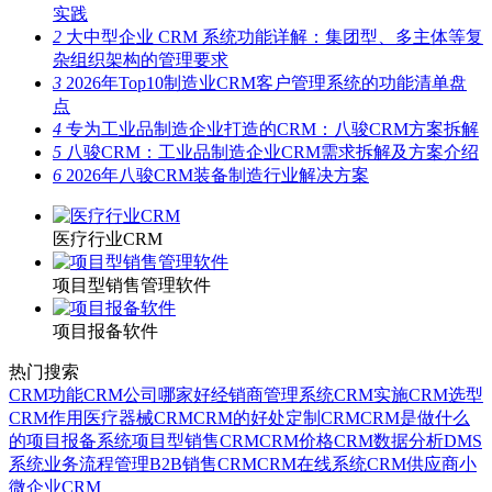
实践
2
大中型企业 CRM 系统功能详解：集团型、多主体等复
杂组织架构的管理要求
3
2026年Top10制造业CRM客户管理系统的功能清单盘
点
4
专为工业品制造企业打造的CRM：八骏CRM方案拆解
5
八骏CRM：工业品制造企业CRM需求拆解及方案介绍
6
2026年八骏CRM装备制造行业解决方案
医疗行业CRM
项目型销售管理软件
项目报备软件
热门搜索
CRM功能
CRM公司哪家好
经销商管理系统
CRM实施
CRM选型
CRM作用
医疗器械CRM
CRM的好处
定制CRM
CRM是做什么
的
项目报备系统
项目型销售CRM
CRM价格
CRM数据分析
DMS
系统
业务流程管理
B2B销售CRM
CRM在线系统
CRM供应商
小
微企业CRM