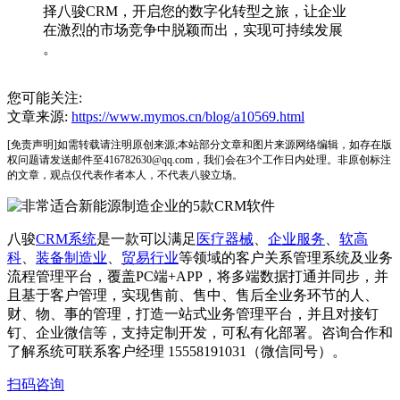
择八骏CRM，开启您的数字化转型之旅，让企业
在激烈的市场竞争中脱颖而出，实现可持续发展
。
您可能关注:
文章来源:
https://www.mymos.cn/blog/a10569.html
[免责声明]如需转载请注明原创来源;本站部分文章和图片来源网络编辑，如存在版
权问题请发送邮件至416782630@qq.com，我们会在3个工作日内处理。非原创标注
的文章，观点仅代表作者本人，不代表八骏立场。
八骏
CRM系统
是一款可以满足
医疗器械
、
企业服务
、
软高
科
、
装备制造业
、
贸易行业
等领域的客户关系管理系统及业务
流程管理平台，覆盖PC端+APP，将多端数据打通并同步，并
且基于客户管理，实现售前、售中、售后全业务环节的人、
财、物、事的管理，打造一站式业务管理平台，并且对接钉
钉、企业微信等，支持定制开发，可私有化部署。咨询合作和
了解系统可联系客户经理 15558191031（微信同号）。
扫码咨询