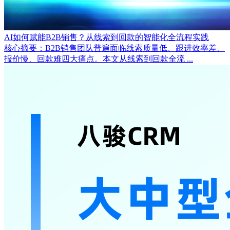
AI如何赋能B2B销售？从线索到回款的智能化全流程实践
核心摘要：B2B销售团队普遍面临线索质量低、跟进效率差、
报价慢、回款难四大痛点。本文从线索到回款全流 ...