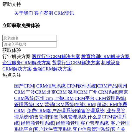
帮助支持
关于我们
客户案例
CRM资讯
立即获取免费体验
获取体验
行业解决方案
医疗行业CRM解决方案
教育培训CRM解决方案
企业服务CRM解决方案
贸易行业CRM解决方案
机械设备
CRM解决方案
金融CRM解决方案
热点关注
国产CRM
|
CRM信息系统
|
CRM软件系统
|
CRM产品
|
杭州
CRM
|
宁波CRM
|
北京CRM
|
深圳CRM
|
广州CRM系统
|
南京
CRM系统
|
苏州 crm
|
上海CRM
|
CRM平台
|
CRM管理系统
|
管理系统CRM
|
营销CRM系统
|
在线CRM
|
移动CRM
|
免费
CRM
|
免费CRM客户管理系统
|
销售管理系统
|
业务员管
理系统
|
销售管理
|
销售商机管理系统
|
什么是CRM管理系
统
|
经销商管理系统
|
经销商管理
|
客户管理系统
|
客户管理
系统平台
|
客户软件管理系统
|
客户信息管理系统
|
客户关