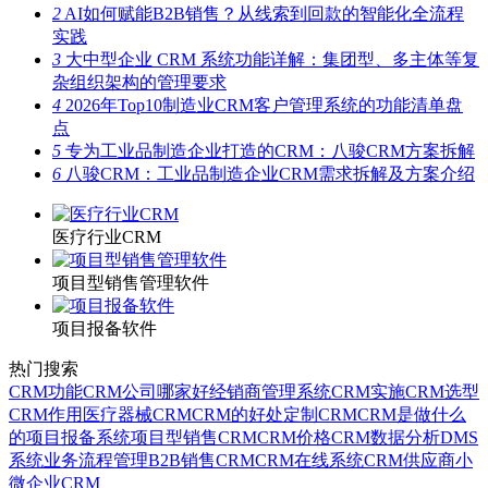
2
AI如何赋能B2B销售？从线索到回款的智能化全流程
实践
3
大中型企业 CRM 系统功能详解：集团型、多主体等复
杂组织架构的管理要求
4
2026年Top10制造业CRM客户管理系统的功能清单盘
点
5
专为工业品制造企业打造的CRM：八骏CRM方案拆解
6
八骏CRM：工业品制造企业CRM需求拆解及方案介绍
医疗行业CRM
项目型销售管理软件
项目报备软件
热门搜索
CRM功能
CRM公司哪家好
经销商管理系统
CRM实施
CRM选型
CRM作用
医疗器械CRM
CRM的好处
定制CRM
CRM是做什么
的
项目报备系统
项目型销售CRM
CRM价格
CRM数据分析
DMS
系统
业务流程管理
B2B销售CRM
CRM在线系统
CRM供应商
小
微企业CRM