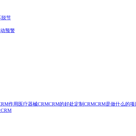
不脱节
自动预警
CRM作用
医疗器械CRM
CRM的好处
定制CRM
CRM是做什么的
项
CRM