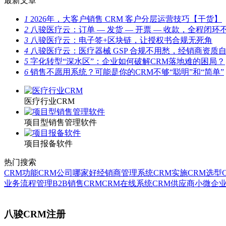
最新文章
1
2026年，大客户销售 CRM 客户分层运营技巧【干货】
2
八骏医疗云：订单 — 发货 — 开票 — 收款，全程闭环
3
八骏医疗云：电子签+区块链，让授权书合规无死角
4
八骏医疗云：医疗器械 GSP 合规不用愁，经销商资质
5
字化转型“深水区”：企业如何破解CRM落地难的困局？
6
销售不愿用系统？可能是你的CRM不够“聪明”和“简单”
医疗行业CRM
项目型销售管理软件
项目报备软件
热门搜索
CRM功能
CRM公司哪家好
经销商管理系统
CRM实施
CRM选型
业务流程管理
B2B销售CRM
CRM在线系统
CRM供应商
小微企业
八骏CRM注册