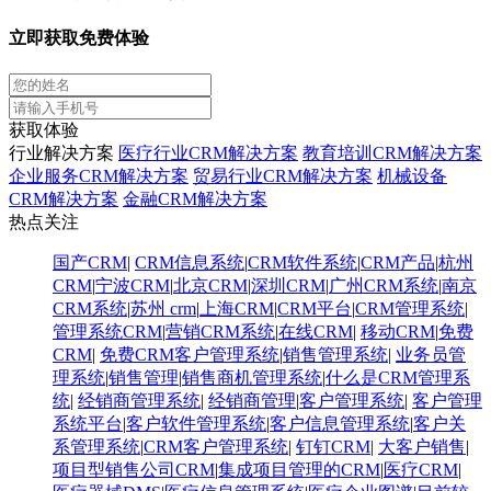
立即获取免费体验
获取体验
行业解决方案
医疗行业CRM解决方案
教育培训CRM解决方案
企业服务CRM解决方案
贸易行业CRM解决方案
机械设备
CRM解决方案
金融CRM解决方案
热点关注
国产CRM
|
CRM信息系统
|
CRM软件系统
|
CRM产品
|
杭州
CRM
|
宁波CRM
|
北京CRM
|
深圳CRM
|
广州CRM系统
|
南京
CRM系统
|
苏州 crm
|
上海CRM
|
CRM平台
|
CRM管理系统
|
管理系统CRM
|
营销CRM系统
|
在线CRM
|
移动CRM
|
免费
CRM
|
免费CRM客户管理系统
|
销售管理系统
|
业务员管
理系统
|
销售管理
|
销售商机管理系统
|
什么是CRM管理系
统
|
经销商管理系统
|
经销商管理
|
客户管理系统
|
客户管理
系统平台
|
客户软件管理系统
|
客户信息管理系统
|
客户关
系管理系统
|
CRM客户管理系统
|
钉钉CRM
|
大客户销售
|
项目型销售公司CRM
|
集成项目管理的CRM
|
医疗CRM
|