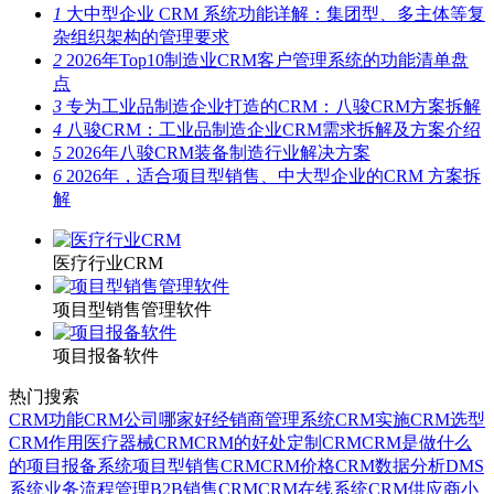
1
大中型企业 CRM 系统功能详解：集团型、多主体等复
杂组织架构的管理要求
2
2026年Top10制造业CRM客户管理系统的功能清单盘
点
3
专为工业品制造企业打造的CRM：八骏CRM方案拆解
4
八骏CRM：工业品制造企业CRM需求拆解及方案介绍
5
2026年八骏CRM装备制造行业解决方案
6
2026年，适合项目型销售、中大型企业的CRM 方案拆
解
医疗行业CRM
项目型销售管理软件
项目报备软件
热门搜索
CRM功能
CRM公司哪家好
经销商管理系统
CRM实施
CRM选型
CRM作用
医疗器械CRM
CRM的好处
定制CRM
CRM是做什么
的
项目报备系统
项目型销售CRM
CRM价格
CRM数据分析
DMS
系统
业务流程管理
B2B销售CRM
CRM在线系统
CRM供应商
小