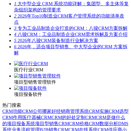
1
大中型企业 CRM 系统功能详解：集团型、多主体等复
杂组织架构的管理要求
2
2026年Top10制造业CRM客户管理系统的功能清单盘
点
3
专为工业品制造企业打造的CRM：八骏CRM方案拆解
4
八骏CRM：工业品制造企业CRM需求拆解及方案介绍
5
2026年八骏CRM装备制造行业解决方案
6
2026年，适合项目型销售、中大型企业的CRM 方案拆
解
医疗行业CRM
项目型销售管理软件
项目报备软件
热门搜索
CRM功能
CRM公司哪家好
经销商管理系统
CRM实施
CRM选型
CRM作用
医疗器械CRM
CRM的好处
定制CRM
CRM是做什么
的
项目报备系统
项目型销售CRM
CRM价格
CRM数据分析
DMS
系统
业务流程管理
B2B销售CRM
CRM在线系统
CRM供应商
小