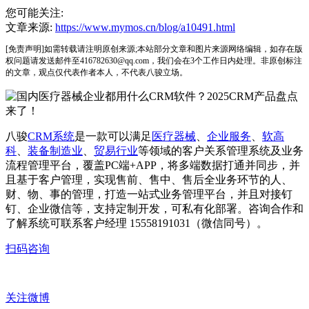
您可能关注:
文章来源:
https://www.mymos.cn/blog/a10491.html
[免责声明]如需转载请注明原创来源;本站部分文章和图片来源网络编辑，如存在版
权问题请发送邮件至416782630@qq.com，我们会在3个工作日内处理。非原创标注
的文章，观点仅代表作者本人，不代表八骏立场。
八骏
CRM系统
是一款可以满足
医疗器械
、
企业服务
、
软高
科
、
装备制造业
、
贸易行业
等领域的客户关系管理系统及业务
流程管理平台，覆盖PC端+APP，将多端数据打通并同步，并
且基于客户管理，实现售前、售中、售后全业务环节的人、
财、物、事的管理，打造一站式业务管理平台，并且对接钉
钉、企业微信等，支持定制开发，可私有化部署。咨询合作和
了解系统可联系客户经理 15558191031（微信同号）。
扫码咨询
关注微博