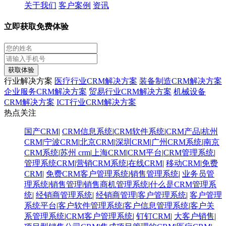
关于我们
客户案例
资讯
立即获取免费体验
获取体验
行业解决方案
医疗行业CRM解决方案
装备制造CRM解决方案
企业服务CRM解决方案
贸易行业CRM解决方案
机械设备
CRM解决方案
ICT行业CRM解决方案
热点关注
国产CRM
|
CRM信息系统
|
CRM软件系统
|
CRM产品
|
杭州
CRM
|
宁波CRM
|
北京CRM
|
深圳CRM
|
广州CRM系统
|
南京
CRM系统
|
苏州 crm
|
上海CRM
|
CRM平台
|
CRM管理系统
|
管理系统CRM
|
营销CRM系统
|
在线CRM
|
移动CRM
|
免费
CRM
|
免费CRM客户管理系统
|
销售管理系统
|
业务员管
理系统
|
销售管理
|
销售商机管理系统
|
什么是CRM管理系
统
|
经销商管理系统
|
经销商管理
|
客户管理系统
|
客户管理
系统平台
|
客户软件管理系统
|
客户信息管理系统
|
客户关
系管理系统
|
CRM客户管理系统
|
钉钉CRM
|
大客户销售
|