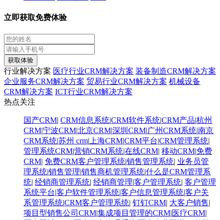
立即获取免费体验
获取体验
行业解决方案
医疗行业CRM解决方案
装备制造CRM解决方案
企业服务CRM解决方案
贸易行业CRM解决方案
机械设备
CRM解决方案
ICT行业CRM解决方案
热点关注
国产CRM
|
CRM信息系统
|
CRM软件系统
|
CRM产品
|
杭州
CRM
|
宁波CRM
|
北京CRM
|
深圳CRM
|
广州CRM系统
|
南京
CRM系统
|
苏州 crm
|
上海CRM
|
CRM平台
|
CRM管理系统
|
管理系统CRM
|
营销CRM系统
|
在线CRM
|
移动CRM
|
免费
CRM
|
免费CRM客户管理系统
|
销售管理系统
|
业务员管
理系统
|
销售管理
|
销售商机管理系统
|
什么是CRM管理系
统
|
经销商管理系统
|
经销商管理
|
客户管理系统
|
客户管理
系统平台
|
客户软件管理系统
|
客户信息管理系统
|
客户关
系管理系统
|
CRM客户管理系统
|
钉钉CRM
|
大客户销售
|
项目型销售公司CRM
|
集成项目管理的CRM
|
医疗CRM
|