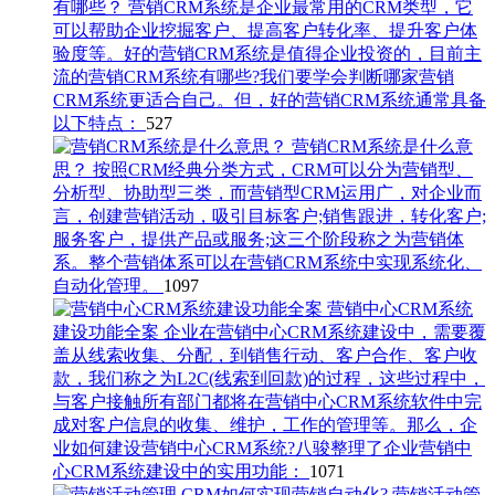
有哪些？
营销CRM系统是企业最常用的CRM类型，它
可以帮助企业挖掘客户、提高客户转化率、提升客户体
验度等。好的营销CRM系统是值得企业投资的，目前主
流的营销CRM系统有哪些?我们要学会判断哪家营销
CRM系统更适合自己。但，好的营销CRM系统通常具备
以下特点：
527
营销CRM系统是什么意
思？
按照CRM经典分类方式，CRM可以分为营销型、
分析型、协助型三类，而营销型CRM运用广，对企业而
言，创建营销活动，吸引目标客户;销售跟进，转化客户;
服务客户，提供产品或服务;这三个阶段称之为营销体
系。整个营销体系可以在营销CRM系统中实现系统化、
自动化管理。
1097
营销中心CRM系统
建设功能全案
企业在营销中心CRM系统​建设中，需要覆
盖从线索收集、分配，到销售行动、客户合作、客户收
款，我们称之为L2C(线索到回款)的过程，这些过程中，
与客户接触所有部门都将在营销中心CRM系统软件中完
成对客户信息的收集、维护，工作的管理等。那么，企
业如何建设营销中心CRM系统?八骏整理了企业营销中
心CRM系统建设中的实用功能：
1071
营销活动管