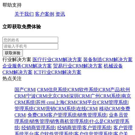
帮助支持
关于我们
客户案例
资讯
立即获取免费体验
获取体验
行业解决方案
医疗行业CRM解决方案
装备制造CRM解决方案
企业服务CRM解决方案
贸易行业CRM解决方案
机械设备
CRM解决方案
ICT行业CRM解决方案
热点关注
国产CRM
|
CRM信息系统
|
CRM软件系统
|
CRM产品
|
杭州
CRM
|
宁波CRM
|
北京CRM
|
深圳CRM
|
广州CRM系统
|
南京
CRM系统
|
苏州 crm
|
上海CRM
|
CRM平台
|
CRM管理系统
|
管理系统CRM
|
营销CRM系统
|
在线CRM
|
移动CRM
|
免费
CRM
|
免费CRM客户管理系统
|
销售管理系统
|
业务员管
理系统
|
销售管理
|
销售商机管理系统
|
什么是CRM管理系
统
|
经销商管理系统
|
经销商管理
|
客户管理系统
|
客户管理
系统平台
|
客户软件管理系统
|
客户信息管理系统
|
客户关