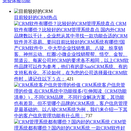
免费体验功能
​目前较好的CRM热点
CRM
软件有哪些？比较好的CRM管理系统盘点
国内外CRM
品牌数以千计，企业想从其中寻找一款功能合适的CRM
软件并不容易。要问目前比较好的CRM系统有哪些?国
产CRM软件中，中大型企业找销售易、八骏、纷享销
客、神州云动、红圈;小微企业找销帮帮、悟空、金智、
简道云。每家公司对CRM的要求各不相同，以上CRM软
件品牌可以作为参考，他们有的是SaaSCRM系统、有的
支持私有化。不论如何，在为您的公司选择最佳CRM软
件时，请记住以下 5 点：
421
CRM系统客户信息管
理的价值
在CRM系统中功能很多(引伸阅读《CRM功能
清单​》)，不同CRM品牌、不同行业解决方案，其功能
也有差异。但不管哪个品牌的CRM系统，客户信息管理
是最基础的。以八骏CRM系统为例，我们来介绍一下其
中的客户信息管理功能有什么用：
737
CRM管
理系统都有哪些？国内好的CRM系统
一款CRM软件好