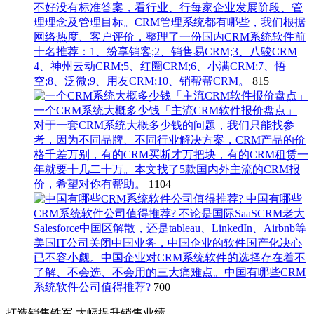
不好没有标准答案，看行业、行每家企业发展阶段、管
理理念及管理目标。CRM管理系统都有哪些，我们根据
网络热度、客户评价，整理了一份国内CRM系统软件前
十名推荐：1、纷享销客;2、销售易CRM;3、八骏CRM
4、神州云动CRM;5、红圈CRM;6、小满CRM;7、悟
空;8、泛微;9、用友CRM;10、销帮帮CRM。
815
一个CRM系统大概多少钱「主流CRM软件报价盘点」
对于一套CRM系统大概多少钱的问题，我们只能找参
考，因为不同品牌、不同行业解决方案，CRM产品的价
格千差万别，有的CRM买断才万把块，有的CRM租赁一
年就要十几二十万。本文找了5款国内外主流的CRM报
价，希望对你有帮助。
1104
中国有哪些
CRM系统软件公司值得推荐?
不论是国际SaaSCRM老大
Salesforce中国区解散，还是tableau、LinkedIn、Airbnb等
美国IT公司关闭中国业务，中国企业的软件国产化决心
已不容小觑。中国企业对CRM系统软件的选择存在着不
了解、不会选、不会用的三大痛难点。中国有哪些CRM
系统软件公司值得推荐?
700
打造销售铁军 大幅提升销售业绩