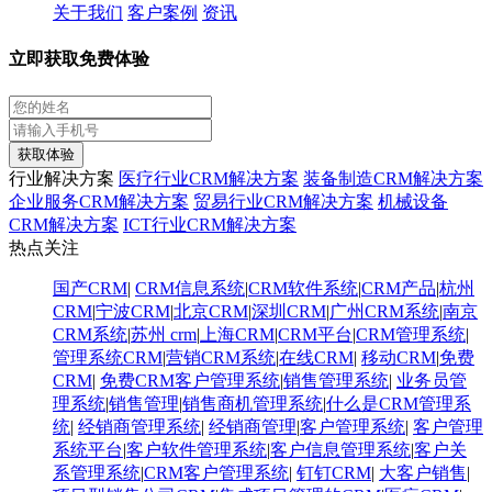
关于我们
客户案例
资讯
立即获取免费体验
获取体验
行业解决方案
医疗行业CRM解决方案
装备制造CRM解决方案
企业服务CRM解决方案
贸易行业CRM解决方案
机械设备
CRM解决方案
ICT行业CRM解决方案
热点关注
国产CRM
|
CRM信息系统
|
CRM软件系统
|
CRM产品
|
杭州
CRM
|
宁波CRM
|
北京CRM
|
深圳CRM
|
广州CRM系统
|
南京
CRM系统
|
苏州 crm
|
上海CRM
|
CRM平台
|
CRM管理系统
|
管理系统CRM
|
营销CRM系统
|
在线CRM
|
移动CRM
|
免费
CRM
|
免费CRM客户管理系统
|
销售管理系统
|
业务员管
理系统
|
销售管理
|
销售商机管理系统
|
什么是CRM管理系
统
|
经销商管理系统
|
经销商管理
|
客户管理系统
|
客户管理
系统平台
|
客户软件管理系统
|
客户信息管理系统
|
客户关
系管理系统
|
CRM客户管理系统
|
钉钉CRM
|
大客户销售
|