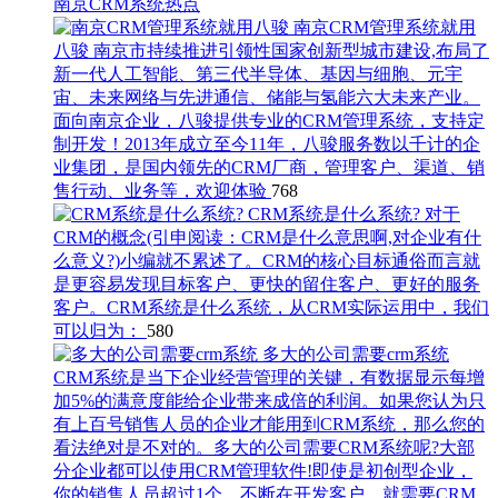
南京CRM系统热点
南京CRM管理系统就用
八骏
南京市持续推进引领性国家创新型城市建设,布局了
新一代人工智能、第三代半导体、基因与细胞、元宇
宙、未来网络与先进通信、储能与氢能六大未来产业。
面向南京企业，八骏提供专业的CRM管理系统，支持定
制开发！2013年成立至今11年，八骏服务数以千计的企
业集团，是国内领先的CRM厂商，管理客户、渠道、销
售行动、业务等，欢迎体验
768
CRM系统是什么系统?
对于
CRM的概念(引申阅读：CRM是什么意思啊,对企业有什
么意义?)小编就不累述了。CRM的核心目标通俗而言就
是更容易发现目标客户、更快的留住客户、更好的服务
客户。CRM系统是什么系统，从CRM实际运用中，我们
可以归为：
580
多大的公司需要crm系统
CRM系统​是当下企业经营管理的关键，有数据显示每增
加5%的满意度能给企业带来成倍的利润。如果您认为只
有上百号销售人员的企业才能用到CRM系统，那么您的
看法绝对是不对的。多大的公司需要CRM系统呢?大部
分企业都可以使用CRM管理软件!即使是初创型企业，
你的销售人员超过1个，不断在开发客户，就需要CRM