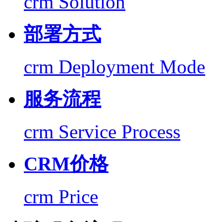
crm Solution
部署方式
crm Deployment Mode
服务流程
crm Service Process
CRM价格
crm Price