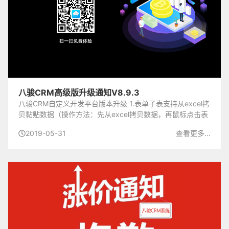
八骏CRM高级版升级通知V8.9.3
八骏CRM自定义开发平台版本升级 1.表单子表支持从excel拷
贝黏贴数据（操作方法：先从excel拷贝数据，再鼠标点击表
单子表第一列的复选框，按Ctrl+V进行黏贴，注意不能用鼠标
2019-05-31
查看更多...
右键黏贴） 2.表单设置对话框主表的所占列...