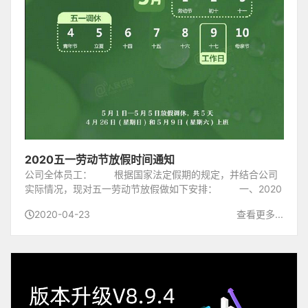
2020五一劳动节放假时间通知
公司全体员工： 根据国家法定假期的规定，并结合公司
实际情况，现对五一劳动节放假做如下安排： 一、2020
年五一劳动节放假调休日期为：5月1日(星期五)至5月5日(星
2020-04-23
查看更多...
期二)放假调休，共5天。4月26日(星期...