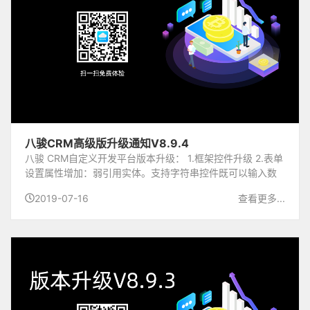
八骏CRM高级版升级通知V8.9.4
八骏 CRM自定义开发平台版本升级： 1.框架控件升级 2.表单
设置属性增加：弱引用实体。支持字符串控件既可以输入数
据也可以选择数据 3.表单设置属性增加：输入框转下拉框。
2019-07-16
查看更多...
可以将整数输入框转为下拉框，可指定下拉框...