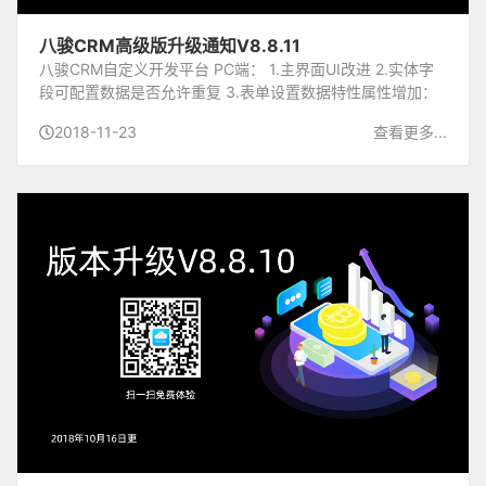
八骏CRM高级版升级通知V8.8.11
八骏CRM自定义开发平台 PC端： 1.主界面UI改进 2.实体字
段可配置数据是否允许重复 3.表单设置数据特性属性增加：
头像字段，图片字段可设置该特性以显示头像效果 4.表单设
2018-11-23
查看更多...
置增加属性：去掉空格，保存控件数据时去掉两...