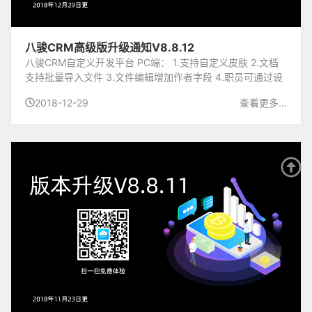
八骏CRM高级版升级通知V8.8.12
八骏CRM自定义开发平台 PC端： 1.支持自定义皮肤 2.文档
支持批量导入文件 3.文件编辑增加作者字段 4.职员可通过设
定关键列指定选择后要显示哪些字段信息 5.表单审批增加常
2018-12-29
查看更多...
用审批意见功能 6.表单审批增加任务重要性功...