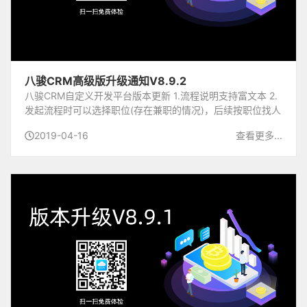
八骏CRM高级版升级通知V8.9.2
八骏CRM自定义开发平台版本更新 1.流程说明支持富文本 2.
发起流程时可以选择职位(存在兼职的情况)，后续按职位找人
以这个职位为参照(需在系统参数开启：人力资源/按职位发起
2019-04-16
查看更多...
流程) 3.工作流任务发出后时间累计，可设...