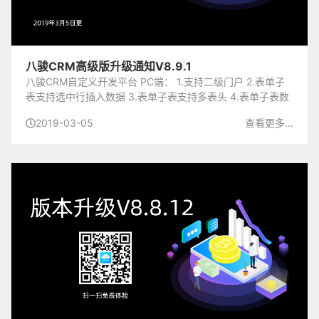
八骏CRM高级版升级通知V8.9.1
八骏CRM自定义开发平台 PC端： 1.支持二级门户 2.表单子
表支持选中行插入数据 3.表单子表支持多表头 4.表单子表数
据支持来自存储过程(具体配置可参考开发手册的问答环节)
2019-03-05
查看更多...
5.表单子表公式支持主表字段 6.树表支持配置...