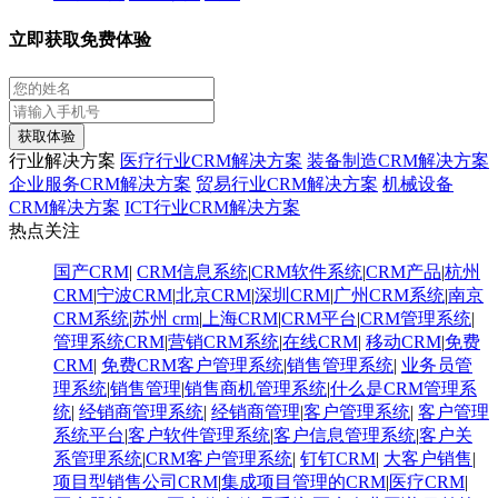
立即获取免费体验
获取体验
行业解决方案
医疗行业CRM解决方案
装备制造CRM解决方案
企业服务CRM解决方案
贸易行业CRM解决方案
机械设备
CRM解决方案
ICT行业CRM解决方案
热点关注
国产CRM
|
CRM信息系统
|
CRM软件系统
|
CRM产品
|
杭州
CRM
|
宁波CRM
|
北京CRM
|
深圳CRM
|
广州CRM系统
|
南京
CRM系统
|
苏州 crm
|
上海CRM
|
CRM平台
|
CRM管理系统
|
管理系统CRM
|
营销CRM系统
|
在线CRM
|
移动CRM
|
免费
CRM
|
免费CRM客户管理系统
|
销售管理系统
|
业务员管
理系统
|
销售管理
|
销售商机管理系统
|
什么是CRM管理系
统
|
经销商管理系统
|
经销商管理
|
客户管理系统
|
客户管理
系统平台
|
客户软件管理系统
|
客户信息管理系统
|
客户关
系管理系统
|
CRM客户管理系统
|
钉钉CRM
|
大客户销售
|
项目型销售公司CRM
|
集成项目管理的CRM
|
医疗CRM
|