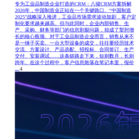
专为工业品制造企业打造的CRM：八骏CRM方案拆解
2026年，中国制造业正站在一个关键路口。“中国制造
2025”战略深入推进，工业品市场需求波动加剧，客户定
制化要求越来越高。但与此同时，企业内部销售、生
产、采购、财务等部门的信息割裂问题，却成了掣肘增
长的核心瓶颈。对于工业品制造企业而言，销售从来不
是一锤子买卖。一台大型设备的成交，往往要经历技术
交流、方案设计、产品选配、招投标、合同签订、生产
交付、安装调试……这条链路走下来，短则数月，长则
跨年。在这个过程中，客户信息散落在笔记本里，报价
...
4