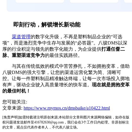
即刻行动，解锁增长新动能
渠道管理
的数字化升级，不再是塑料制品企业的“可选
项”，而是激烈竞争中生存与发展的“必答题”。八骏DMS以深
厚的行业积淀与领先的数字化能力，为企业提供
打通任督二
脉、重塑渠道竞争力
的最佳实践路径。
与其在传统低效的模式中苦苦挣扎，不如拥抱变革，借助
八骏DMS的强大引擎，让您的渠道运营化繁为简、清晰可
控。让每一件塑料制品精准触达终端，让每一次市场投入掷地
有声，驱动企业驶入高质量增长的快车道。
现在就是拥抱变革
的最佳时机！
您可能关注:
文章来源:
https://www.mymos.cn/dmsbaike/a10422.html
[免责声明]如需转载请注明原创来源;本站部分文章和图片来源网络编辑，如存在版
权问题请发送邮件至416782630@qq.com，我们会在3个工作日内处理。非原创标注
的文章，观点仅代表作者本人，不代表八骏立场。