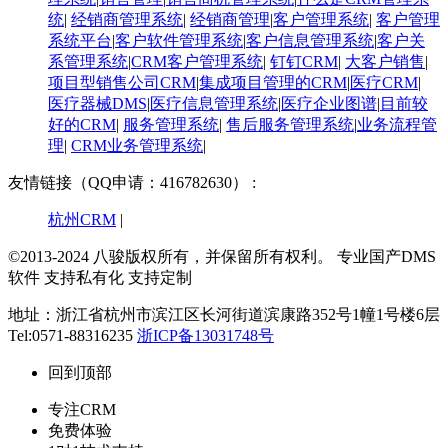
统
|
经销商管理系统
|
经销商管理
|
客户管理系统
|
客户管理
系统平台
|
客户软件管理系统
|
客户信息管理系统
|
客户关
系管理系统
|
CRM客户管理系统
|
钉钉CRM
|
大客户销售
|
项目型销售公司CRM
|
集成项目管理的CRM
|
医疗CRM
|
医疗器械DMS
|
医疗信息管理系统
|
医疗企业图谱
|
​目前较
好的CRM
|
服务管理系统
|
售后服务管理系统
|
业务流程管
理
|
CRM业务管理系统
|
友情链接（QQ申请：416782630） :
杭州CRM
|
©2013-2024 八骏版权所有，并保留所有权利。
专业国产DMS
软件 支持私有化 支持定制
地址：浙江省杭州市滨江区长河街道滨康路352号1幢1号楼6层
Tel:0571-88316235
浙ICP备13031748号
回到顶部
专注CRM
免费体验