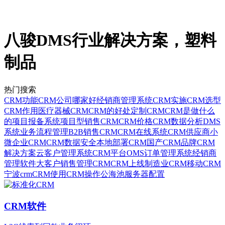
八骏DMS行业解决方案，塑料
制品
热门搜索
CRM功能
CRM公司哪家好
经销商管理系统
CRM实施
CRM选型
CRM作用
医疗器械CRM
CRM的好处
定制CRM
CRM是做什么
的
项目报备系统
项目型销售CRM
CRM价格
CRM数据分析
DMS
系统
业务流程管理
B2B销售CRM
CRM在线系统
CRM供应商
小
微企业CRM
CRM数据安全
本地部署CRM
国产CRM品牌
CRM
解决方案
云客户管理系统
CRM平台
OMS订单管理系统
经销商
管理软件
大客户销售管理CRM
CRM上线
制造业CRM
移动CRM
宁波crm
CRM使用
CRM操作
公海池
服务器配置
CRM软件