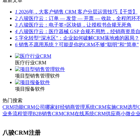
最新文章
1
2026年，大客户销售 CRM 客户分层运营技巧【干货】
2
八骏医疗云：订单 — 发货 — 开票 — 收款，全程闭环
3
八骏医疗云：电子签+区块链，让授权书合规无死角
4
八骏医疗云：医疗器械 GSP 合规不用愁，经销商资质
5
字化转型“深水区”：企业如何破解CRM落地难的困局？
6
销售不愿用系统？可能是你的CRM不够“聪明”和“简单”
医疗行业CRM
项目型销售管理软件
项目报备软件
热门搜索
CRM功能
CRM公司哪家好
经销商管理系统
CRM实施
CRM选型
业务流程管理
B2B销售CRM
CRM在线系统
CRM供应商
小微企业
八骏CRM注册