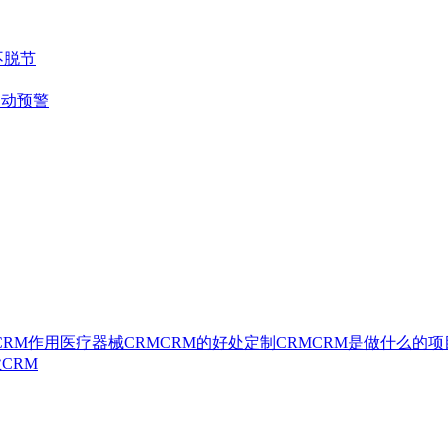
不脱节
自动预警
CRM作用
医疗器械CRM
CRM的好处
定制CRM
CRM是做什么的
项
CRM