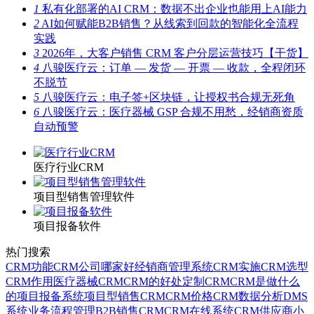
1
私有化部署的AI CRM：数据不出企业也能用上AI能力
2
AI如何赋能B2B销售？从线索到回款的智能化全流程
实践
3
2026年，大客户销售 CRM 客户分层运营技巧【干货】
4
八骏医疗云：订单 — 发货 — 开票 — 收款，全程闭环
不脱节
5
八骏医疗云：电子签+区块链，让授权书合规无死角
6
八骏医疗云：医疗器械 GSP 合规不用愁，经销商资质
自动预警
医疗行业CRM
项目型销售管理软件
项目报备软件
热门搜索
CRM功能
CRM公司哪家好
经销商管理系统
CRM实施
CRM选型
CRM作用
医疗器械CRM
CRM的好处
定制CRM
CRM是做什么
的
项目报备系统
项目型销售CRM
CRM价格
CRM数据分析
DMS
系统
业务流程管理
B2B销售CRM
CRM在线系统
CRM供应商
小