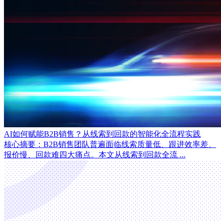
AI如何赋能B2B销售？从线索到回款的智能化全流程实践
核心摘要：B2B销售团队普遍面临线索质量低、跟进效率差、
报价慢、回款难四大痛点。本文从线索到回款全流 ...