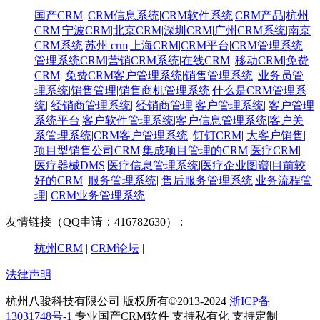
国产CRM
|
CRM信息系统
|
CRM软件系统
|
CRM产品
|
杭州
CRM
|
宁波CRM
|
北京CRM
|
深圳CRM
|
广州CRM系统
|
南京
CRM系统
|
苏州 crm
|
上海CRM
|
CRM平台
|
CRM管理系统
|
管理系统CRM
|
营销CRM系统
|
在线CRM
|
移动CRM
|
免费
CRM
|
免费CRM客户管理系统
|
销售管理系统
|
业务员管
理系统
|
销售管理
|
销售商机管理系统
|
什么是CRM管理系
统
|
经销商管理系统
|
经销商管理
|
客户管理系统
|
客户管理
系统平台
|
客户软件管理系统
|
客户信息管理系统
|
客户关
系管理系统
|
CRM客户管理系统
|
钉钉CRM
|
大客户销售
|
项目型销售公司CRM
|
集成项目管理的CRM
|
医疗CRM
|
医疗器械DMS
|
医疗信息管理系统
|
医疗企业图谱
|
​目前较
好的CRM
|
服务管理系统
|
售后服务管理系统
|
业务流程管
理
|
CRM业务管理系统
|
友情链接（QQ申请：416782630） :
杭州CRM
|
CRM论坛
|
法律声明
杭州八骏科技有限公司 版权所有©2013-2024
浙ICP备
13031748号-1
专业国产CRM软件 支持私有化 支持定制