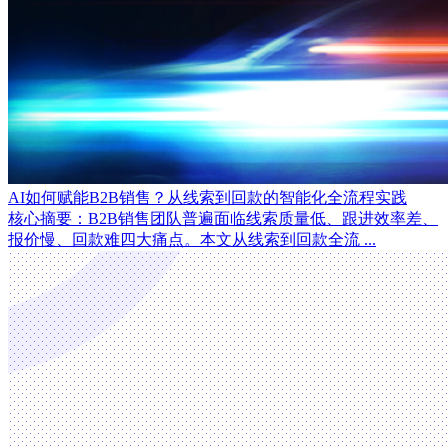
AI如何赋能B2B销售？从线索到回款的智能化全流程实践
核心摘要：B2B销售团队普遍面临线索质量低、跟进效率差、
报价慢、回款难四大痛点。本文从线索到回款全流 ...