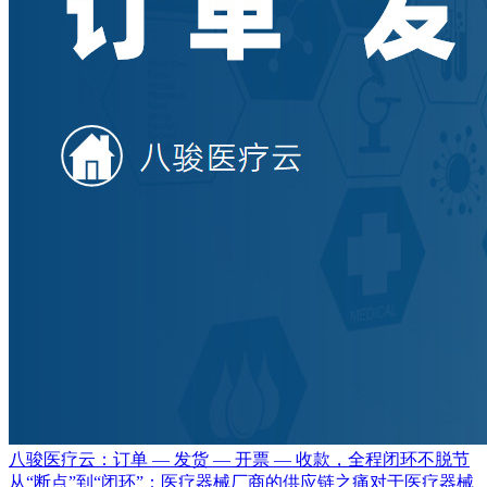
八骏医疗云：订单 — 发货 — 开票 — 收款，全程闭环不脱节
从“断点”到“闭环”：医疗器械厂商的供应链之痛对于医疗器械