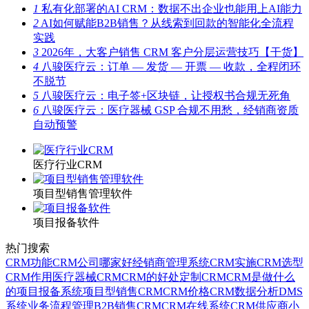
1
私有化部署的AI CRM：数据不出企业也能用上AI能力
2
AI如何赋能B2B销售？从线索到回款的智能化全流程
实践
3
2026年，大客户销售 CRM 客户分层运营技巧【干货】
4
八骏医疗云：订单 — 发货 — 开票 — 收款，全程闭环
不脱节
5
八骏医疗云：电子签+区块链，让授权书合规无死角
6
八骏医疗云：医疗器械 GSP 合规不用愁，经销商资质
自动预警
医疗行业CRM
项目型销售管理软件
项目报备软件
热门搜索
CRM功能
CRM公司哪家好
经销商管理系统
CRM实施
CRM选型
CRM作用
医疗器械CRM
CRM的好处
定制CRM
CRM是做什么
的
项目报备系统
项目型销售CRM
CRM价格
CRM数据分析
DMS
系统
业务流程管理
B2B销售CRM
CRM在线系统
CRM供应商
小