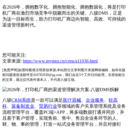
在2026年，拥抱数字化、拥抱智能化、拥抱数据化，将是打印
机厂商在激烈市场竞争中脱颖而出的关键。八骏DMS，正是
为这一目标而生，助力打印机厂商迈向智能、高效、可持续的
渠道管理新时代。
您可能关注:
文章来源:
https://www.mymos.cn/crms/a11036.html
[免责声明]如需转载请注明原创来源;本站部分文章和图片来源网络编辑，如存在版
权问题请发送邮件至416782630@qq.com，我们会在3个工作日内处理。非原创标注
的文章，观点仅代表作者本人，不代表八骏立场。
八骏
CRM系统
是一款可以满足
医疗器械
、
企业服务
、
软高
科
、
装备制造业
、
贸易行业
等领域的客户关系管理系统及业务
流程管理平台，覆盖PC端+APP，将多端数据打通并同步，并
且基于客户管理，实现售前、售中、售后全业务环节的人、
财、物、事的管理，打造一站式业务管理平台，并且对接钉