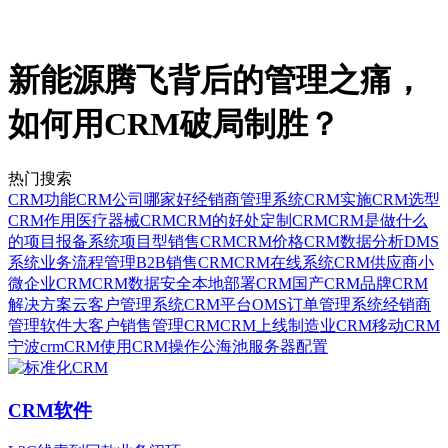
新能源腾飞背后的管理之痛，
如何用CRM破局制胜？
热门搜索
CRM功能
CRM公司哪家好
经销商管理系统
CRM实施
CRM选型
CRM作用
医疗器械CRM
CRM的好处
定制CRM
CRM是做什么
的
项目报备系统
项目型销售CRM
CRM价格
CRM数据分析
DMS
系统
业务流程管理
B2B销售CRM
CRM在线系统
CRM供应商
小
微企业CRM
CRM数据安全
本地部署CRM
国产CRM品牌
CRM
解决方案
云客户管理系统
CRM平台
OMS订单管理系统
经销商
管理软件
大客户销售管理CRM
CRM上线
制造业CRM
移动CRM
宁波crm
CRM使用
CRM操作
公海池
服务器配置
CRM软件