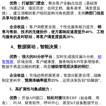
优势：
打破部门壁垒
，整合客户全触点信息（基础资
料、沟通记录、项目历史、合同文档、服务请求、满意度反
馈）。建立清晰的客户组织架构与角色图谱，支持
跨部门信息
共享与任务协作
。
企业收益：
客户洞察更全面，个性化服务能力提升。
销
售与售前、技术的无缝协作，使方案响应速度提升40%
。
工程
与服务的及时联动，将客户满意度提高20%
。
4、数据驱动，智能决策：
优势：
强大的BI分析平台
，实时生成项目漏斗分析、
销
售预测
、区域业绩、客户健康度、服务响应KPI等多维报表。
数据不再是沉睡的档案，而是
辅助管理层决策的明灯
。
企业收益：
市场趋势把握更准，资源分配更合理，战略
制定更科学，
预测准确率提升25%
，运营决策告别“拍脑袋”。
5、高扩展性与集成能力：
优势：
开放API接口，
轻松对接
现有ERP（如金蝶、用
友）、PLM、财务软件、呼叫中心、甚至IoT设备数据平台，