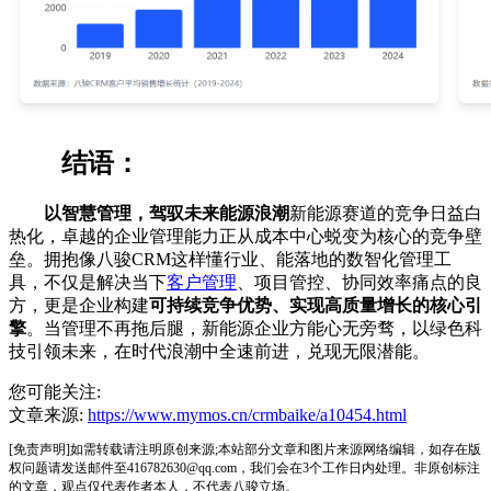
结语：
以智慧管理，驾驭未来能源浪潮
新能源赛道的竞争日益白
热化，卓越的企业管理能力正从成本中心蜕变为核心的竞争壁
垒。拥抱像八骏CRM这样懂行业、能落地的数智化管理工
具，不仅是解决当下
客户管理
、项目管控、协同效率痛点的良
方，更是企业构建
可持续竞争优势、实现高质量增长的核心引
擎
。当管理不再拖后腿，新能源企业方能心无旁骛，以绿色科
技引领未来，在时代浪潮中全速前进，兑现无限潜能。
您可能关注:
文章来源:
https://www.mymos.cn/crmbaike/a10454.html
[免责声明]如需转载请注明原创来源;本站部分文章和图片来源网络编辑，如存在版
权问题请发送邮件至416782630@qq.com，我们会在3个工作日内处理。非原创标注
的文章，观点仅代表作者本人，不代表八骏立场。