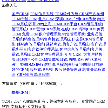
热点关注
国产CRM
|
CRM信息系统
|
CRM软件系统
|
CRM产品
|
杭州
CRM
|
宁波CRM
|
北京CRM
|
深圳CRM
|
广州CRM系统
|
南京
CRM系统
|
苏州 crm
|
上海CRM
|
CRM平台
|
CRM管理系统
|
管理系统CRM
|
营销CRM系统
|
在线CRM
|
移动CRM
|
免费
CRM
|
免费CRM客户管理系统
|
销售管理系统
|
业务员管
理系统
|
销售管理
|
销售商机管理系统
|
什么是CRM管理系
统
|
经销商管理系统
|
经销商管理
|
客户管理系统
|
客户管理
系统平台
|
客户软件管理系统
|
客户信息管理系统
|
客户关
系管理系统
|
CRM客户管理系统
|
钉钉CRM
|
大客户销售
|
项目型销售公司CRM
|
集成项目管理的CRM
|
医疗CRM
|
医疗器械DMS
|
医疗信息管理系统
|
医疗企业图谱
|
​目前较
好的CRM
|
服务管理系统
|
售后服务管理系统
|
业务流程管
理
|
CRM业务管理系统
|
友情链接（QQ申请：416782630） :
杭州CRM
|
©2013-2024 八骏版权所有，并保留所有权利。
专业国产CRM
软件 支持私有化 支持定制