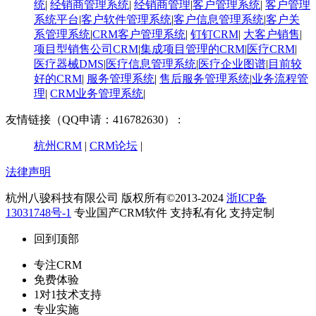
统
|
经销商管理系统
|
经销商管理
|
客户管理系统
|
客户管理
系统平台
|
客户软件管理系统
|
客户信息管理系统
|
客户关
系管理系统
|
CRM客户管理系统
|
钉钉CRM
|
大客户销售
|
项目型销售公司CRM
|
集成项目管理的CRM
|
医疗CRM
|
医疗器械DMS
|
医疗信息管理系统
|
医疗企业图谱
|
​目前较
好的CRM
|
服务管理系统
|
售后服务管理系统
|
业务流程管
理
|
CRM业务管理系统
|
友情链接（QQ申请：416782630） :
杭州CRM
|
CRM论坛
|
法律声明
杭州八骏科技有限公司 版权所有©2013-2024
浙ICP备
13031748号-1
专业国产CRM软件 支持私有化 支持定制
回到顶部
专注CRM
免费体验
1对1技术支持
专业实施