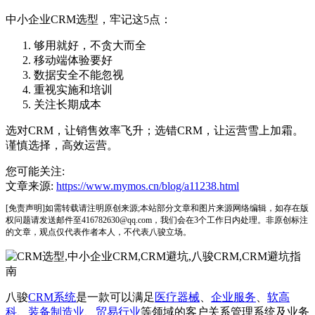
中小企业CRM选型，牢记这5点：
够用就好，不贪大而全
移动端体验要好
数据安全不能忽视
重视实施和培训
关注长期成本
选对CRM，让销售效率飞升；选错CRM，让运营雪上加霜。
谨慎选择，高效运营。
您可能关注:
文章来源:
https://www.mymos.cn/blog/a11238.html
[免责声明]如需转载请注明原创来源;本站部分文章和图片来源网络编辑，如存在版
权问题请发送邮件至416782630@qq.com，我们会在3个工作日内处理。非原创标注
的文章，观点仅代表作者本人，不代表八骏立场。
八骏
CRM系统
是一款可以满足
医疗器械
、
企业服务
、
软高
科
、
装备制造业
、
贸易行业
等领域的客户关系管理系统及业务