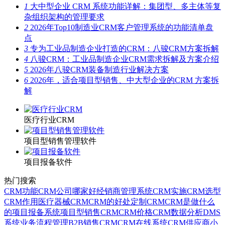
1
大中型企业 CRM 系统功能详解：集团型、多主体等复
杂组织架构的管理要求
2
2026年Top10制造业CRM客户管理系统的功能清单盘
点
3
专为工业品制造企业打造的CRM：八骏CRM方案拆解
4
八骏CRM：工业品制造企业CRM需求拆解及方案介绍
5
2026年八骏CRM装备制造行业解决方案
6
2026年，适合项目型销售、中大型企业的CRM 方案拆
解
医疗行业CRM
项目型销售管理软件
项目报备软件
热门搜索
CRM功能
CRM公司哪家好
经销商管理系统
CRM实施
CRM选型
CRM作用
医疗器械CRM
CRM的好处
定制CRM
CRM是做什么
的
项目报备系统
项目型销售CRM
CRM价格
CRM数据分析
DMS
系统
业务流程管理
B2B销售CRM
CRM在线系统
CRM供应商
小