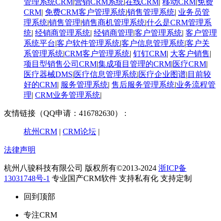
管理系统CRM
|
营销CRM系统
|
在线CRM
|
移动CRM
|
免费
CRM
|
免费CRM客户管理系统
|
销售管理系统
|
业务员管
理系统
|
销售管理
|
销售商机管理系统
|
什么是CRM管理系
统
|
经销商管理系统
|
经销商管理
|
客户管理系统
|
客户管理
系统平台
|
客户软件管理系统
|
客户信息管理系统
|
客户关
系管理系统
|
CRM客户管理系统
|
钉钉CRM
|
大客户销售
|
项目型销售公司CRM
|
集成项目管理的CRM
|
医疗CRM
|
医疗器械DMS
|
医疗信息管理系统
|
医疗企业图谱
|
​目前较
好的CRM
|
服务管理系统
|
售后服务管理系统
|
业务流程管
理
|
CRM业务管理系统
|
友情链接（QQ申请：416782630） :
杭州CRM
|
CRM论坛
|
法律声明
杭州八骏科技有限公司 版权所有©2013-2024
浙ICP备
13031748号-1
专业国产CRM软件 支持私有化 支持定制
回到顶部
专注CRM