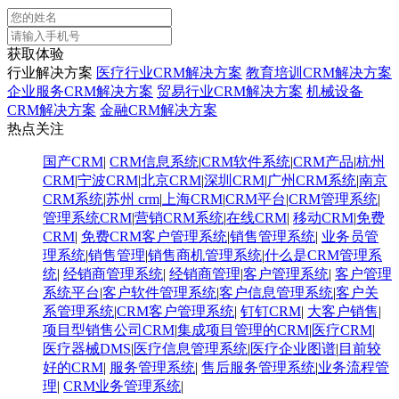
获取体验
行业解决方案
医疗行业CRM解决方案
教育培训CRM解决方案
企业服务CRM解决方案
贸易行业CRM解决方案
机械设备
CRM解决方案
金融CRM解决方案
热点关注
国产CRM
|
CRM信息系统
|
CRM软件系统
|
CRM产品
|
杭州
CRM
|
宁波CRM
|
北京CRM
|
深圳CRM
|
广州CRM系统
|
南京
CRM系统
|
苏州 crm
|
上海CRM
|
CRM平台
|
CRM管理系统
|
管理系统CRM
|
营销CRM系统
|
在线CRM
|
移动CRM
|
免费
CRM
|
免费CRM客户管理系统
|
销售管理系统
|
业务员管
理系统
|
销售管理
|
销售商机管理系统
|
什么是CRM管理系
统
|
经销商管理系统
|
经销商管理
|
客户管理系统
|
客户管理
系统平台
|
客户软件管理系统
|
客户信息管理系统
|
客户关
系管理系统
|
CRM客户管理系统
|
钉钉CRM
|
大客户销售
|
项目型销售公司CRM
|
集成项目管理的CRM
|
医疗CRM
|
医疗器械DMS
|
医疗信息管理系统
|
医疗企业图谱
|
​目前较
好的CRM
|
服务管理系统
|
售后服务管理系统
|
业务流程管
理
|
CRM业务管理系统
|