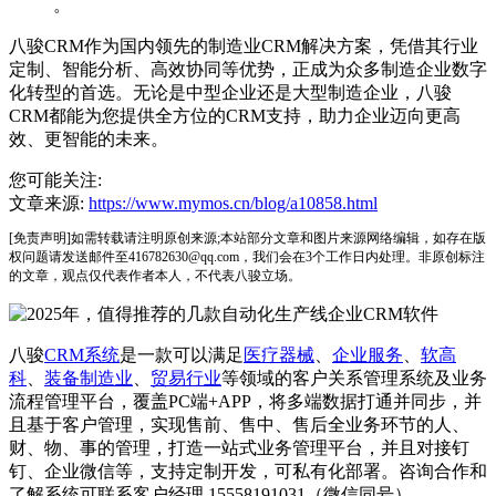
。
八骏CRM作为国内领先的制造业CRM解决方案，凭借其行业
定制、智能分析、高效协同等优势，正成为众多制造企业数字
化转型的首选。无论是中型企业还是大型制造企业，八骏
CRM都能为您提供全方位的CRM支持，助力企业迈向更高
效、更智能的未来。
您可能关注:
文章来源:
https://www.mymos.cn/blog/a10858.html
[免责声明]如需转载请注明原创来源;本站部分文章和图片来源网络编辑，如存在版
权问题请发送邮件至416782630@qq.com，我们会在3个工作日内处理。非原创标注
的文章，观点仅代表作者本人，不代表八骏立场。
八骏
CRM系统
是一款可以满足
医疗器械
、
企业服务
、
软高
科
、
装备制造业
、
贸易行业
等领域的客户关系管理系统及业务
流程管理平台，覆盖PC端+APP，将多端数据打通并同步，并
且基于客户管理，实现售前、售中、售后全业务环节的人、
财、物、事的管理，打造一站式业务管理平台，并且对接钉
钉、企业微信等，支持定制开发，可私有化部署。咨询合作和
了解系统可联系客户经理 15558191031（微信同号）。