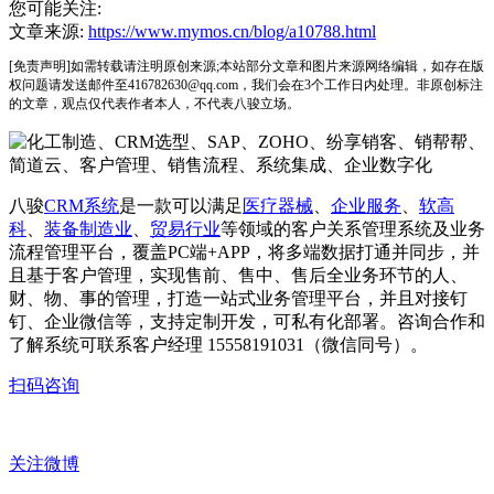
您可能关注:
文章来源:
https://www.mymos.cn/blog/a10788.html
[免责声明]如需转载请注明原创来源;本站部分文章和图片来源网络编辑，如存在版
权问题请发送邮件至416782630@qq.com，我们会在3个工作日内处理。非原创标注
的文章，观点仅代表作者本人，不代表八骏立场。
八骏
CRM系统
是一款可以满足
医疗器械
、
企业服务
、
软高
科
、
装备制造业
、
贸易行业
等领域的客户关系管理系统及业务
流程管理平台，覆盖PC端+APP，将多端数据打通并同步，并
且基于客户管理，实现售前、售中、售后全业务环节的人、
财、物、事的管理，打造一站式业务管理平台，并且对接钉
钉、企业微信等，支持定制开发，可私有化部署。咨询合作和
了解系统可联系客户经理 15558191031（微信同号）。
扫码咨询
关注微博