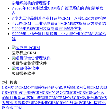
杂组织架构的管理要求
2
2026年Top10制造业CRM客户管理系统的功能清单盘
点
3
专为工业品制造企业打造的CRM：八骏CRM方案拆解
4
八骏CRM：工业品制造企业CRM需求拆解及方案介绍
5
2026年八骏CRM装备制造行业解决方案
6
2026年，适合项目型销售、中大型企业的CRM 方案拆
解
医疗行业CRM
项目型销售管理软件
项目报备软件
热门搜索
CRM功能
CRM公司哪家好
经销商管理系统
CRM实施
CRM选型
CRM作用
医疗器械CRM
CRM的好处
定制CRM
CRM是做什么
的
项目报备系统
项目型销售CRM
CRM价格
CRM数据分析
DMS
系统
业务流程管理
B2B销售CRM
CRM在线系统
CRM供应商
小
微企业CRM