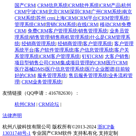
国产CRM
|
CRM信息系统
|
CRM软件系统
|
CRM产品
|
杭州
CRM
|
宁波CRM
|
北京CRM
|
深圳CRM
|
广州CRM系统
|
南京
CRM系统
|
苏州 crm
|
上海CRM
|
CRM平台
|
CRM管理系统
|
管理系统CRM
|
营销CRM系统
|
在线CRM
|
移动CRM
|
免费
CRM
|
免费CRM客户管理系统
|
销售管理系统
|
业务员管
理系统
|
销售管理
|
销售商机管理系统
|
什么是CRM管理系
统
|
经销商管理系统
|
经销商管理
|
客户管理系统
|
客户管理
系统平台
|
客户软件管理系统
|
客户信息管理系统
|
客户关
系管理系统
|
CRM客户管理系统
|
钉钉CRM
|
大客户销售
|
项目型销售公司CRM
|
集成项目管理的CRM
|
医疗CRM
|
医疗器械DMS
|
医疗信息管理系统
|
医疗企业图谱
|
​目前较
好的CRM
|
服务管理系统
|
售后服务管理系统
|
业务流程管
理
|
CRM业务管理系统
|
友情链接（QQ申请：416782630） :
杭州CRM
|
CRM论坛
|
法律声明
杭州八骏科技有限公司 版权所有©2013-2024
浙ICP备
13031748号-1
专业国产CRM软件 支持私有化 支持定制