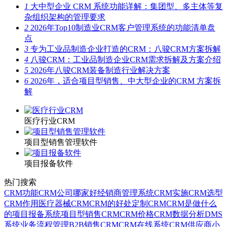
1
大中型企业 CRM 系统功能详解：集团型、多主体等复
杂组织架构的管理要求
2
2026年Top10制造业CRM客户管理系统的功能清单盘
点
3
专为工业品制造企业打造的CRM：八骏CRM方案拆解
4
八骏CRM：工业品制造企业CRM需求拆解及方案介绍
5
2026年八骏CRM装备制造行业解决方案
6
2026年，适合项目型销售、中大型企业的CRM 方案拆
解
医疗行业CRM
项目型销售管理软件
项目报备软件
热门搜索
CRM功能
CRM公司哪家好
经销商管理系统
CRM实施
CRM选型
CRM作用
医疗器械CRM
CRM的好处
定制CRM
CRM是做什么
的
项目报备系统
项目型销售CRM
CRM价格
CRM数据分析
DMS
系统
业务流程管理
B2B销售CRM
CRM在线系统
CRM供应商
小