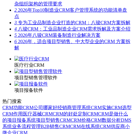
杂组织架构的管理要求
2
2026年Top10制造业CRM客户管理系统的功能清单盘
点
3
专为工业品制造企业打造的CRM：八骏CRM方案拆解
4
八骏CRM：工业品制造企业CRM需求拆解及方案介绍
5
2026年八骏CRM装备制造行业解决方案
6
2026年，适合项目型销售、中大型企业的CRM 方案拆
解
医疗行业CRM
项目型销售管理软件
项目报备软件
热门搜索
CRM功能
CRM公司哪家好
经销商管理系统
CRM实施
CRM选型
CRM作用
医疗器械CRM
CRM的好处
定制CRM
CRM是做什么
的
项目报备系统
项目型销售CRM
CRM价格
CRM数据分析
DMS
系统
业务流程管理
B2B销售CRM
CRM在线系统
CRM供应商
小
微企业CRM