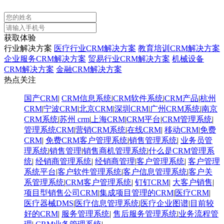
获取体验
行业解决方案
医疗行业CRM解决方案
教育培训CRM解决方案
企业服务CRM解决方案
贸易行业CRM解决方案
机械设备
CRM解决方案
金融CRM解决方案
热点关注
国产CRM
|
CRM信息系统
|
CRM软件系统
|
CRM产品
|
杭州
CRM
|
宁波CRM
|
北京CRM
|
深圳CRM
|
广州CRM系统
|
南京
CRM系统
|
苏州 crm
|
上海CRM
|
CRM平台
|
CRM管理系统
|
管理系统CRM
|
营销CRM系统
|
在线CRM
|
移动CRM
|
免费
CRM
|
免费CRM客户管理系统
|
销售管理系统
|
业务员管
理系统
|
销售管理
|
销售商机管理系统
|
什么是CRM管理系
统
|
经销商管理系统
|
经销商管理
|
客户管理系统
|
客户管理
系统平台
|
客户软件管理系统
|
客户信息管理系统
|
客户关
系管理系统
|
CRM客户管理系统
|
钉钉CRM
|
大客户销售
|
项目型销售公司CRM
|
集成项目管理的CRM
|
医疗CRM
|
医疗器械DMS
|
医疗信息管理系统
|
医疗企业图谱
|
​目前较
好的CRM
|
服务管理系统
|
售后服务管理系统
|
业务流程管