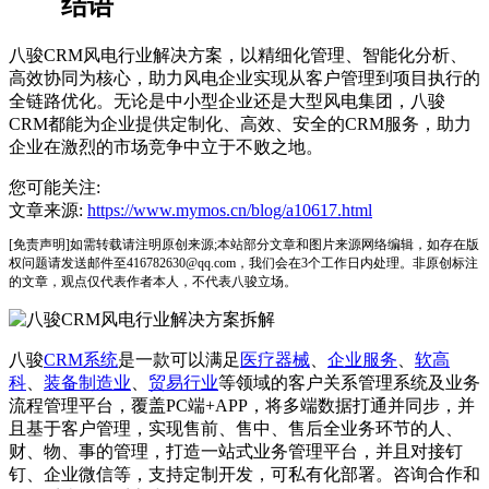
结语
八骏CRM风电行业解决方案，以精细化管理、智能化分析、
高效协同为核心，助力风电企业实现从客户管理到项目执行的
全链路优化。无论是中小型企业还是大型风电集团，八骏
CRM都能为企业提供定制化、高效、安全的CRM服务，助力
企业在激烈的市场竞争中立于不败之地。
您可能关注:
文章来源:
https://www.mymos.cn/blog/a10617.html
[免责声明]如需转载请注明原创来源;本站部分文章和图片来源网络编辑，如存在版
权问题请发送邮件至416782630@qq.com，我们会在3个工作日内处理。非原创标注
的文章，观点仅代表作者本人，不代表八骏立场。
八骏
CRM系统
是一款可以满足
医疗器械
、
企业服务
、
软高
科
、
装备制造业
、
贸易行业
等领域的客户关系管理系统及业务
流程管理平台，覆盖PC端+APP，将多端数据打通并同步，并
且基于客户管理，实现售前、售中、售后全业务环节的人、
财、物、事的管理，打造一站式业务管理平台，并且对接钉
钉、企业微信等，支持定制开发，可私有化部署。咨询合作和