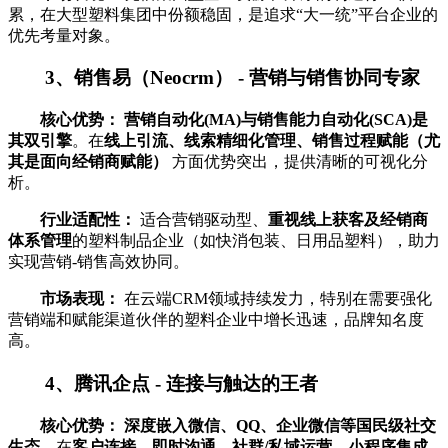
累，在大型塑料集团中份额稳固，是追求“大一统”平台企业的
优先考量对象。
3、销售易（Neocrm） - 营销与销售协同专家
核心优势：
营销自动化(MA)与销售能力自动化(SCA)是
其双引擎
。在
线上引流、线索精细化管理、销售过程赋能（尤
其是面向经销商赋能）
方面优势突出，提供清晰的可视化分
析。
行业适配性：
适合营销驱动型、
重视线上获客及经销商
体系管理
的塑料制品企业（如快消包装、日用品塑料），助力
实现营销-销售高效协同。
市场表现：
在云端CRM领域持续发力，特别在需要强化
营销端和赋能渠道伙伴的塑料企业中增长迅速，品牌知名度
高。
4、腾讯企点 - 连接与触达的王者
核心优势：
深度嵌入微信、QQ、企业微信等国民级社交
生态
，在
客户连接、即时沟通、社群/私域运营、小程序集成