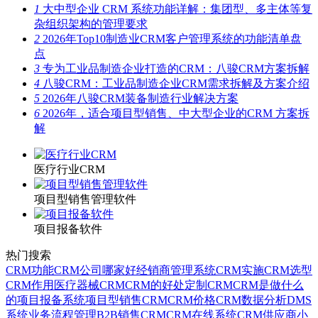
1
大中型企业 CRM 系统功能详解：集团型、多主体等复
杂组织架构的管理要求
2
2026年Top10制造业CRM客户管理系统的功能清单盘
点
3
专为工业品制造企业打造的CRM：八骏CRM方案拆解
4
八骏CRM：工业品制造企业CRM需求拆解及方案介绍
5
2026年八骏CRM装备制造行业解决方案
6
2026年，适合项目型销售、中大型企业的CRM 方案拆
解
医疗行业CRM
项目型销售管理软件
项目报备软件
热门搜索
CRM功能
CRM公司哪家好
经销商管理系统
CRM实施
CRM选型
CRM作用
医疗器械CRM
CRM的好处
定制CRM
CRM是做什么
的
项目报备系统
项目型销售CRM
CRM价格
CRM数据分析
DMS
系统
业务流程管理
B2B销售CRM
CRM在线系统
CRM供应商
小