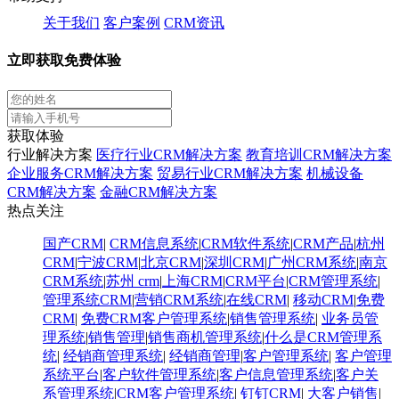
关于我们
客户案例
CRM资讯
立即获取免费体验
获取体验
行业解决方案
医疗行业CRM解决方案
教育培训CRM解决方案
企业服务CRM解决方案
贸易行业CRM解决方案
机械设备
CRM解决方案
金融CRM解决方案
热点关注
国产CRM
|
CRM信息系统
|
CRM软件系统
|
CRM产品
|
杭州
CRM
|
宁波CRM
|
北京CRM
|
深圳CRM
|
广州CRM系统
|
南京
CRM系统
|
苏州 crm
|
上海CRM
|
CRM平台
|
CRM管理系统
|
管理系统CRM
|
营销CRM系统
|
在线CRM
|
移动CRM
|
免费
CRM
|
免费CRM客户管理系统
|
销售管理系统
|
业务员管
理系统
|
销售管理
|
销售商机管理系统
|
什么是CRM管理系
统
|
经销商管理系统
|
经销商管理
|
客户管理系统
|
客户管理
系统平台
|
客户软件管理系统
|
客户信息管理系统
|
客户关
系管理系统
|
CRM客户管理系统
|
钉钉CRM
|
大客户销售
|