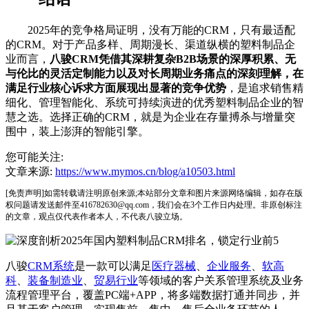
2025年的竞争格局证明，没有万能的CRM，只有最适配
的CRM。对于产品多样、周期漫长、渠道纵横的塑料制品企
业而言，
八骏CRM凭借其深耕复杂B2B场景的深厚积累、无
与伦比的灵活定制能力以及对长周期业务痛点的深刻理解，在
满足行业核心诉求方面展现出显著的竞争优势
，是追求销售精
细化、管理智能化、系统可持续演进的优秀塑料制品企业的智
慧之选。选择正确的CRM，就是为企业在存量搏杀与增量突
围中，装上澎湃的智能引擎。
您可能关注:
文章来源:
https://www.mymos.cn/blog/a10503.html
[免责声明]如需转载请注明原创来源;本站部分文章和图片来源网络编辑，如存在版
权问题请发送邮件至416782630@qq.com，我们会在3个工作日内处理。非原创标注
的文章，观点仅代表作者本人，不代表八骏立场。
八骏
CRM系统
是一款可以满足
医疗器械
、
企业服务
、
软高
科
、
装备制造业
、
贸易行业
等领域的客户关系管理系统及业务
流程管理平台，覆盖PC端+APP，将多端数据打通并同步，并