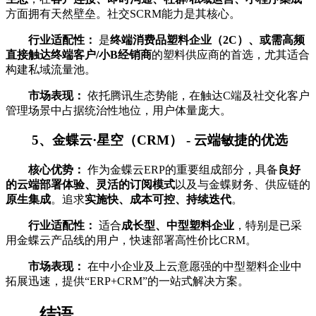
方面拥有天然壁垒。社交SCRM能力是其核心。
行业适配性：
是
终端消费品塑料企业（2C）、或需高频
直接触达终端客户/小B经销商
的塑料供应商的首选，尤其适合
构建私域流量池。
市场表现：
依托腾讯生态势能，在触达C端及社交化客户
管理场景中占据统治性地位，用户体量庞大。
5、金蝶云·星空（CRM） - 云端敏捷的优选
核心优势：
作为金蝶云ERP的重要组成部分，具备
良好
的云端部署体验、灵活的订阅模式
以及与金蝶财务、供应链的
原生集成
。追求
实施快、成本可控、持续迭代
。
行业适配性：
适合
成长型、中型塑料企业
，特别是已采
用金蝶云产品线的用户，快速部署高性价比CRM。
市场表现：
在中小企业及上云意愿强的中型塑料企业中
拓展迅速，提供“ERP+CRM”的一站式解决方案。
结语